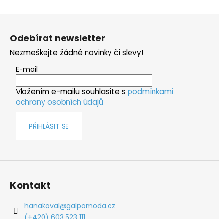
Z
á
Odebírat newsletter
p
Nezmeškejte žádné novinky či slevy!
a
t
E-mail
í
Vložením e-mailu souhlasíte s
podmínkami
ochrany osobních údajů
PŘIHLÁSIT SE
Kontakt
hanakoval
@
galpomoda.cz
(+420) 603 523 111