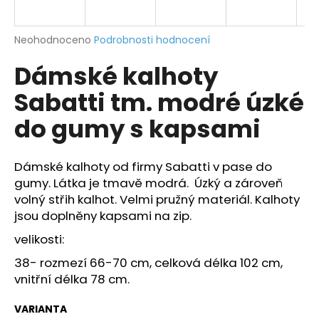
a
j
Průměrné
Neohodnoceno
Podrobnosti hodnocení
í
hodnocení
Dámské kalhoty
produktu
t
je
?
Sabatti tm. modré úzké
0,0
z
do gumy s kapsami
5
hvězdiček.
Dámské kalhoty od firmy Sabatti v pase do
HLEDAT
gumy. Látka je tmavě modrá. Úzký a zároveň
volný střih kalhot. Velmi pružný materiál. Kalhoty
jsou doplněny kapsami na zip.
D
velikosti:
o
p
38- rozmezí 66-70 cm, celková délka 102 cm,
o
vnitřní délka 78 cm.
r
u
VARIANTA