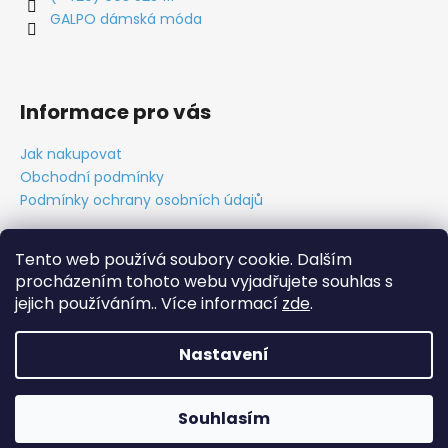
GALPO dámská móda
Informace pro vás
Jak nakupovat
Obchodní podmínky
Podmínky ochrany osobních údajů
Tento web používá soubory cookie. Dalším
procházením tohoto webu vyjadřujete souhlas s
Obchodní podmínky
Ochrana osobních údajů
Tabulky velikostí
Kontakt
O nás
Vytvořil Cabakorp
jejich používáním.. Více informací
zde
.
Nastavení
Vytvořil Shoptet
Copyright 2026
GALPO móda
. Všechna práva vyhrazena.
Souhlasím
Upravit nastavení cookies