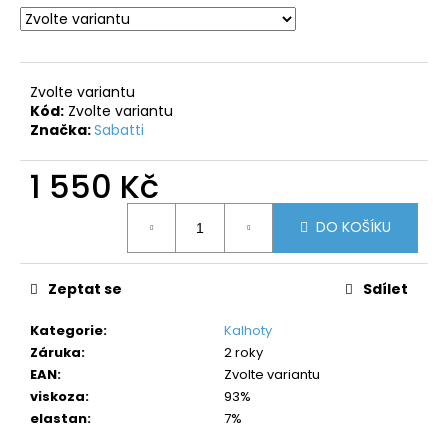
č
u
j
e
m
Zvolte variantu
e
Kód:
Zvolte variantu
Značka:
Sabatti
1 550 Kč
Měrná
DO KOŠÍKU
cena:
Zeptat se
Sdílet
Kategorie
:
Kalhoty
Záruka
:
2 roky
EAN
:
Zvolte variantu
viskoza
:
93%
elastan
:
7%