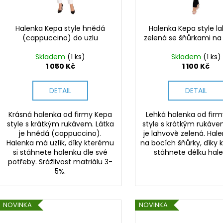
r
u
o
k
d
Halenka Kepa style hnědá
Halenka Kepa style l
t
(cappuccino) do uzlu
zelená se šňůrkami na
u
ů
k
Skladem
(1 ks)
Skladem
(1 ks)
t
1 050 Kč
1 100 Kč
ů
DETAIL
DETAIL
Krásná halenka od firmy Kepa
Lehká halenka od fir
style s krátkým rukávem. Látka
style s krátkým rukáve
je hnědá (cappuccino).
je lahvově zelená. Ha
Halenka má uzlík, díky kterému
na bocích šňůrky, díky 
si stáhnete halenku dle své
stáhnete délku hal
potřeby. Srážlivost matriálu 3-
5%.
NOVINKA
NOVINKA