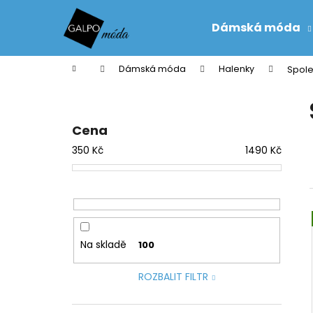
K
Přejít
na
o
Dámská móda
obsah
Zpět
Zpět
š
do
do
í
Domů
Dámská móda
Halenky
Spol
k
obchodu
obchodu
P
o
s
Cena
t
350
Kč
1490
Kč
r
a
n
n
í
Na skladě
100
p
a
ROZBALIT FILTR
n
e