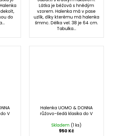
 Halenka
Látka je béžová s hnědým
(dekolt,
vzorem. Halenka má v pase
jsou do
uzlík, díky kterému má halenka
...
šmrnc. Délka vel. 38 je 64 cm.
Tabulka...
ONNA
Halenka UOMO & DONNA
 do V
růžovo-šedá klasika do V
Skladem
(1 ks)
950 Kč