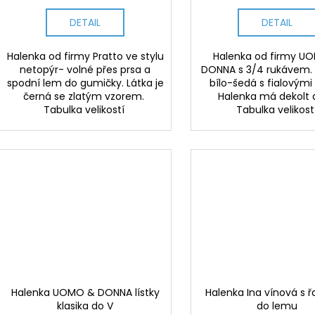
DETAIL
DETAIL
Halenka od firmy Pratto ve stylu
Halenka od firmy U
netopýr- volné přes prsa a
DONNA s 3/4 rukávem. 
spodní lem do gumičky. Látka je
bílo-šedá s fialovými
černá se zlatým vzorem.
Halenka má dekolt 
Tabulka velikostí
Tabulka velikost
Halenka UOMO & DONNA lístky
Halenka Ina vínová s 
klasika do V
do lemu