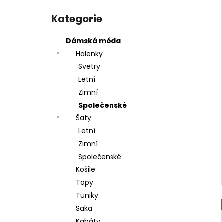
l
Přeskočit
kategorie
Kategorie
Dámská móda
Halenky
Svetry
Letní
Zimní
Společenské
Šaty
Letní
Zimní
Společenské
Košile
Topy
Tuniky
Saka
Kabáty