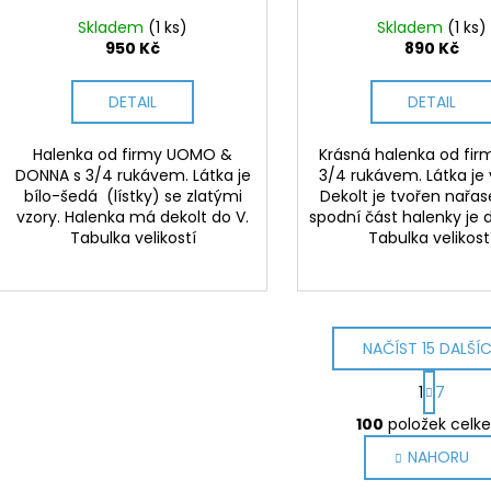
Skladem
(1 ks)
Skladem
(1 ks)
950 Kč
890 Kč
DETAIL
DETAIL
Halenka od firmy UOMO &
Krásná halenka od firm
DONNA s 3/4 rukávem. Látka je
3/4 rukávem. Látka je 
bílo-šedá (lístky) se zlatými
Dekolt je tvořen nařa
vzory. Halenka má dekolt do V.
spodní část halenky je
Tabulka velikostí
Tabulka velikost
NAČÍST 15 DALŠÍ
S
1
7
t
O
r
100
položek celk
v
á
NAHORU
l
n
k
á