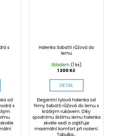
drá s
Halenka Sabatti růžová do
lemu
Skladem
(1 ks)
1 200 Kč
DETAIL
nka od
Elegantní tylová halenka od
modrá s
firmy Sabatti růžová do lemu s
átkým
krátkým rukávem. Díky
dnímu
spodnímu širšímu lemu halenka
 skvěle
skvěle sedí a zajišťuje
imální
maximální komfort při nošení.
Tabulka...