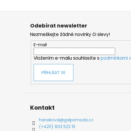
Z
á
Odebírat newsletter
p
Nezmeškejte žádné novinky či slevy!
a
t
E-mail
í
Vložením e-mailu souhlasíte s
podmínkami o
PŘIHLÁSIT SE
Kontakt
hanakoval
@
galpomoda.cz
(+420) 603 523 111