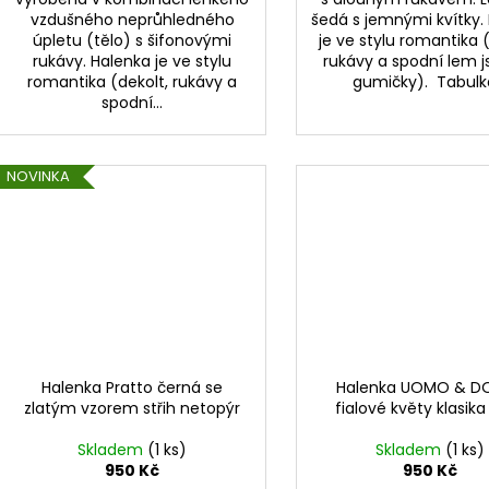
vzdušného neprůhledného
šedá s jemnými kvítky.
úpletu (tělo) s šifonovými
je ve stylu romantika 
rukávy. Halenka je ve stylu
rukávy a spodní lem 
romantika (dekolt, rukávy a
gumičky). Tabulka
spodní...
NOVINKA
Halenka Pratto černá se
Halenka UOMO & D
zlatým vzorem střih netopýr
fialové květy klasika
Skladem
(1 ks)
Skladem
(1 ks)
950 Kč
950 Kč