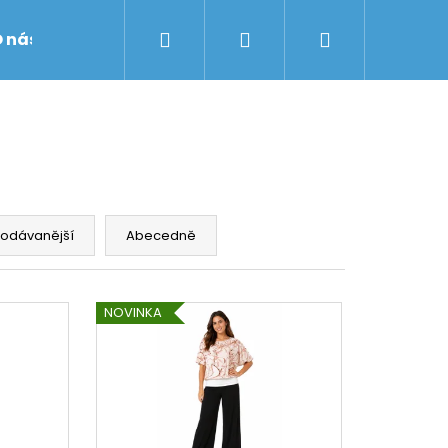
Hledat
Přihlášení
Nákupní
 nás
Obchodní podmínky
Značky
košík
rodávanější
Abecedně
NOVINKA