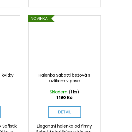
NOVINKA
 kvítky
Halenka Sabatti béžová s
uzlíkem v pase
Skladem
(1 ks)
1 190 Kč
DETAIL
 Sofistik
Elegantní halenka od firmy
átka je
Sabatti s krátkým rukávem.