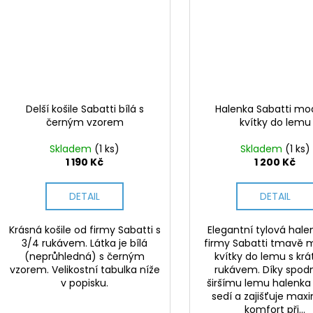
Delší košile Sabatti bílá s
Halenka Sabatti mo
černým vzorem
kvítky do lemu
Skladem
(1 ks)
Skladem
(1 ks)
1 190 Kč
1 200 Kč
DETAIL
DETAIL
Krásná košile od firmy Sabatti s
Elegantní tylová hale
3/4 rukávem. Látka je bílá
firmy Sabatti tmavě 
(neprůhledná) s černým
kvítky do lemu s kr
vzorem. Velikostní tabulka níže
rukávem. Díky spo
v popisku.
širšímu lemu halenka
sedí a zajišťuje max
komfort při...