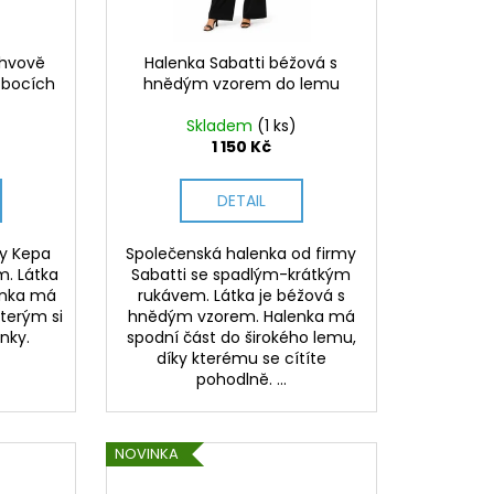
ahvově
Halenka Sabatti béžová s
 bocích
hnědým vzorem do lemu
Skladem
(1 ks)
1 150 Kč
DETAIL
my Kepa
Společenská halenka od firmy
m. Látka
Sabatti se spadlým-krátkým
lenka má
rukávem. Látka je béžová s
kterým si
hnědým vzorem. Halenka má
enky.
spodní část do širokého lemu,
díky kterému se cítíte
pohodlně. ...
NOVINKA