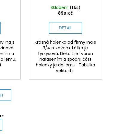
Skladem
(1 ks)
890 Kč
DETAIL
y Ina s
Krásná halenka od firmy Ina s
vínová.
3/4 rukávem. Látka je
sením a
tyrkysová. Dekolt je tvořen
 do lemu.
nařasením a spodní část
í
halenky je do lemu. Tabulka
velikostí
CH
em