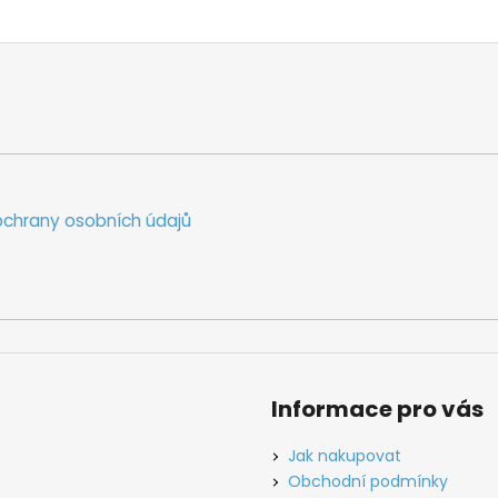
o
d
v
a
á
c
n
í
í
p
r
v
k
y
chrany osobních údajů
v
ý
p
i
s
u
Informace pro vás
Jak nakupovat
Obchodní podmínky