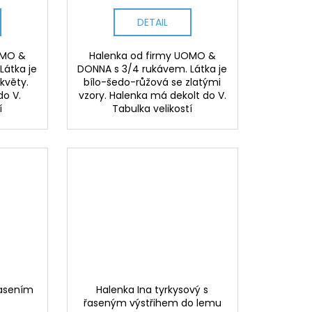
DETAIL
OMO &
Halenka od firmy UOMO &
Látka je
DONNA s 3/4 rukávem. Látka je
 květy.
bílo-šedo-růžová se zlatými
do V.
vzory. Halenka má dekolt do V.
í
Tabulka velikostí
řasením
Halenka Ina tyrkysový s
řaseným výstřihem do lemu