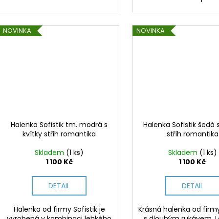
NOVINKA
NOVINKA
Halenka Sofistik tm. modrá s
Halenka Sofistik šedá s
kvítky střih romantika
střih romantika
Skladem
(1 ks)
Skladem
(1 ks)
1 100 Kč
1 100 Kč
DETAIL
DETAIL
Halenka od firmy Sofistik je
Krásná halenka od firmy
vyrobená v kombinaci lehkého
s dlouhým rukávem. L