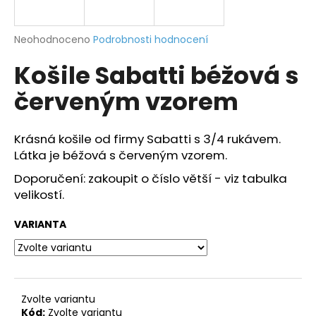
a
j
Průměrné
Neohodnoceno
Podrobnosti hodnocení
í
hodnocení
Košile Sabatti béžová s
produktu
t
je
?
červeným vzorem
0,0
z
5
hvězdiček.
Krásná košile od firmy Sabatti s 3/4 rukávem.
Látka je béžová s červeným vzorem.
HLEDAT
Doporučení: zakoupit o číslo větší - viz tabulka
velikostí.
D
VARIANTA
o
p
o
r
Zvolte variantu
u
Kód:
Zvolte variantu