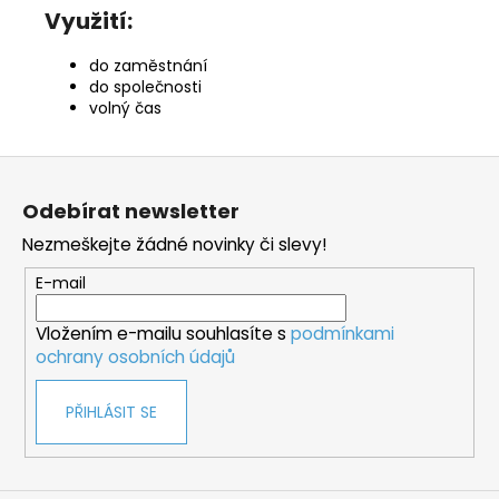
Využití:
do zaměstnání
do společnosti
volný čas
Z
á
Odebírat newsletter
p
Nezmeškejte žádné novinky či slevy!
a
t
E-mail
í
Vložením e-mailu souhlasíte s
podmínkami
ochrany osobních údajů
PŘIHLÁSIT SE