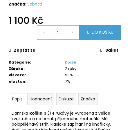
č
Značka:
Sabatti
u
j
1 100 Kč
e
m
Měrná
e
DO KOŠÍKU
cena:
Zeptat se
Sdílet
Kategorie
:
Košile
Záruka
:
2 roky
viskoza
:
93%
elastan
:
7%
Popis
Hodnocení
Diskuze
Značka
Dámská
košile
s 3/4 rukávy je vyrobena z velice
kvalitního a na omak příjemného materiálu. Má
polopřiléhavý střih, klasické zapínaní na knoflíčky.
Hodí se pro každodenní nošení k sukni i k džínám.