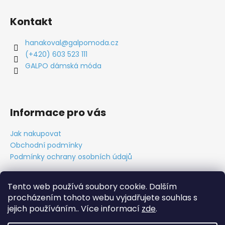
Kontakt
hanakoval
@
galpomoda.cz
(+420) 603 523 111
GALPO dámská móda
Informace pro vás
Jak nakupovat
Obchodní podmínky
Podmínky ochrany osobních údajů
Tento web používá soubory cookie. Dalším
procházením tohoto webu vyjadřujete souhlas s
Obchodní podmínky
Ochrana osobních údajů
Tabulky velikostí
Kontakt
O nás
Vytvořil Cabakorp
jejich používáním.. Více informací
zde
.