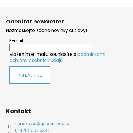
Z
á
Odebírat newsletter
p
Nezmeškejte žádné novinky či slevy!
a
t
E-mail
í
Vložením e-mailu souhlasíte s
podmínkami
ochrany osobních údajů
PŘIHLÁSIT SE
Kontakt
hanakoval
@
galpomoda.cz
(+420) 603 523 111