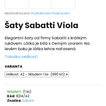
a
j
Průměrné
Neohodnoceno
Podrobnosti hodnocení
í
hodnocení
Šaty Sabatti Viola
produktu
t
je
?
0,0
z
Elegantní šaty od firmy Sabatti s krátkým
5
rukávem. Látka je bílá s černým vzorem. Na
hvězdiček.
levém boku je látka lehce nařasená.
HLEDAT
Tabulka velikostí
VARIANTA
D
o
p
o
Skladem
(1 ks)
r
Kód:
8214/42
Značka:
Sabatti
u