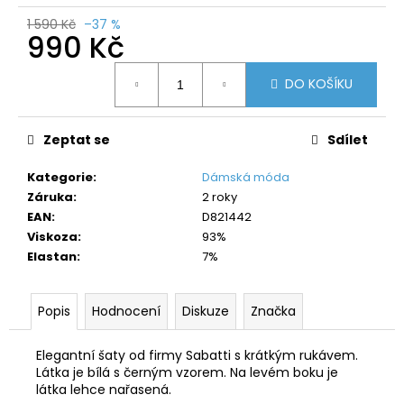
č
u
1 590 Kč
–37 %
990 Kč
j
e
Měrná
m
DO KOŠÍKU
cena:
e
Zeptat se
Sdílet
Kategorie
:
Dámská móda
Záruka
:
2 roky
EAN
:
D821442
Viskoza
:
93%
Elastan
:
7%
Popis
Hodnocení
Diskuze
Značka
Elegantní šaty od firmy Sabatti s krátkým rukávem.
Látka je bílá s černým vzorem. Na levém boku je
látka lehce nařasená.