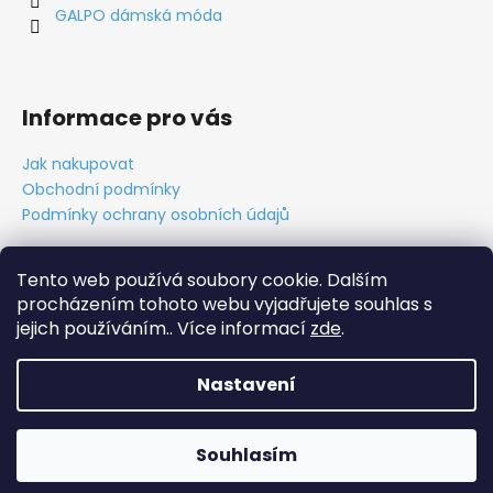
GALPO dámská móda
Informace pro vás
Jak nakupovat
Obchodní podmínky
Podmínky ochrany osobních údajů
Tento web používá soubory cookie. Dalším
procházením tohoto webu vyjadřujete souhlas s
Obchodní podmínky
Ochrana osobních údajů
Tabulky velikostí
Kontakt
O nás
Vytvořil Cabakorp
jejich používáním.. Více informací
zde
.
Nastavení
Vytvořil Shoptet
Copyright 2026
GALPO móda
. Všechna práva vyhrazena.
Souhlasím
Upravit nastavení cookies