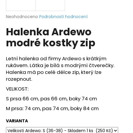
a
j
Průměrné
Neohodnoceno
Podrobnosti hodnocení
í
hodnocení
Halenka Ardewo
produktu
t
je
?
modré kostky zip
0,0
z
5
hvězdiček.
Letní halenka od firmy Ardewo s krátkým
rukávem. Látka je bílá s modrými čtverečky.
HLEDAT
Halenka má po celé délce zip, který lze
rozepnout.
VELIKOST:
D
S prsa 66 cm, pas 66 cm, boky 74 cm
o
p
M prsa: 74 cm, pas 74 cm, boky 84 cm
o
r
VARIANTA
u