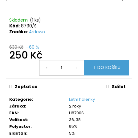
č
u
j
Skladem
(1 ks)
e
Kód:
8790/S
m
Značka:
Ardewo
e
630 Kč
–60 %
250 Kč
Měrná
DO KOŠÍKU
cena:
Zeptat se
Sdílet
Kategorie
:
Letní halenky
Záruka
:
2 roky
EAN
:
H8790S
Velikost
:
36, 38
Polyester
:
95%
Elastan
:
5%