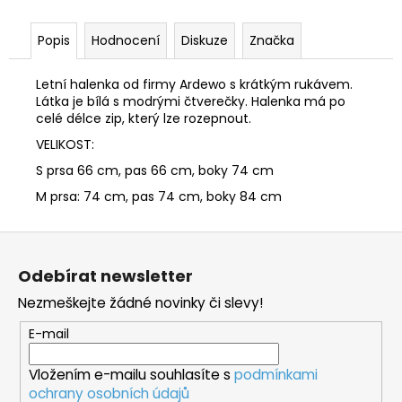
Popis
Hodnocení
Diskuze
Značka
Letní halenka od firmy Ardewo s krátkým rukávem.
Látka je bílá s modrými čtverečky. Halenka má po
celé délce zip, který lze rozepnout.
VELIKOST:
S prsa 66 cm, pas 66 cm, boky 74 cm
M prsa: 74 cm, pas 74 cm, boky 84 cm
Z
á
Odebírat newsletter
p
Nezmeškejte žádné novinky či slevy!
a
t
E-mail
í
Vložením e-mailu souhlasíte s
podmínkami
ochrany osobních údajů