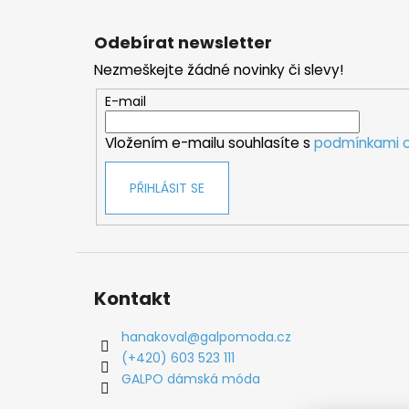
Z
á
Odebírat newsletter
p
Nezmeškejte žádné novinky či slevy!
a
t
E-mail
í
Vložením e-mailu souhlasíte s
podmínkami o
PŘIHLÁSIT SE
Kontakt
hanakoval
@
galpomoda.cz
(+420) 603 523 111
GALPO dámská móda