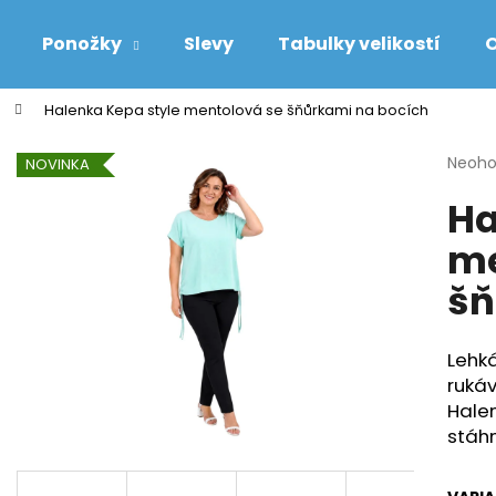
Ponožky
Slevy
Tabulky velikostí
O
Halenka Kepa style mentolová se šňůrkami na bocích
Co potřebujete najít?
Průmě
Neoh
NOVINKA
hodno
Ha
produ
HLEDAT
je
me
0,0
z
šň
5
Doporučujeme
hvězdi
Lehká
rukáv
Halen
stáhn