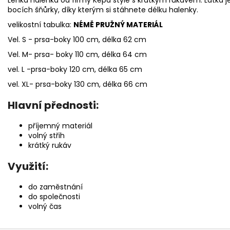
bocích šňůrky, díky kterým si stáhnete délku halenky.
velikostní tabulka:
NÉMĚ PRUŽNÝ MATERIÁL
Vel. S - prsa-boky 100 cm, délka 62 cm
Vel. M- prsa- boky 110 cm, délka 64 cm
vel. L -prsa-boky 120 cm, délka 65 cm
vel. XL- prsa-boky 130 cm, délka 66 cm
Hlavní přednosti:
příjemný materiál
volný střih
krátký rukáv
Využití:
do zaměstnání
do společnosti
volný čas