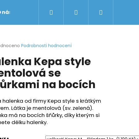
Hledat
Přihlášení
Nákupní
 nás
Obchodní podmínky
Značky
košík
rné
odnoceno
Podrobnosti hodnocení
cení
lenka Kepa style
ktu
ntolová se
ůrkami na bocích
ček.
 halenka od firmy Kepa style s krátkým
em. Látka je mentolová (sv. zelená).
ka má na bocích šňůrky, díky kterým si
ete délku halenky.