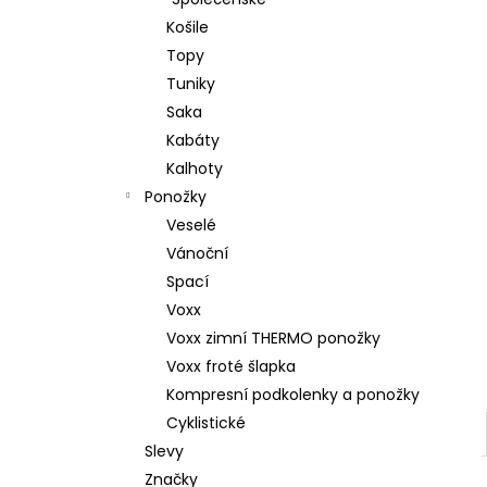
l
Košile
Topy
Tuniky
Saka
Kabáty
Kalhoty
Ponožky
Veselé
Vánoční
Spací
Voxx
Voxx zimní THERMO ponožky
Voxx froté šlapka
Kompresní podkolenky a ponožky
Cyklistické
Slevy
Značky