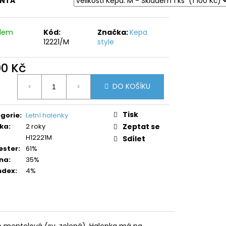
ANTA
adem
Kód:
Značka:
Kepa
)
12221/M
style
00 Kč
ná
DO KOŠÍKU
:
Tisk
gorie
:
Letní halenky
ka
:
2 roky
Zeptat se
H12221M
Sdílet
ester
:
61%
na
:
35%
ndex
:
4%
je mentolová (sv. zelená). Halenka má na