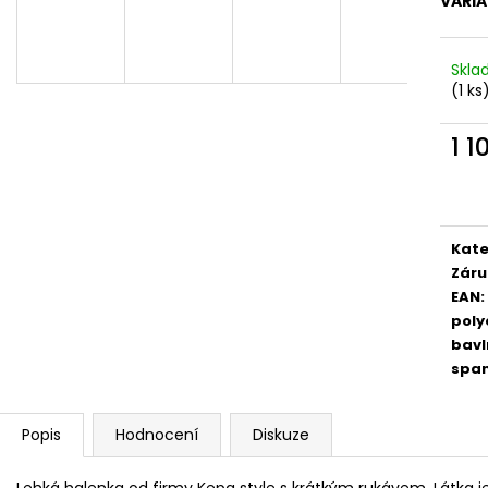
VARI
Skl
(1 ks
1 1
Měr
cena
Kate
Záru
EAN
:
poly
bavl
spa
Popis
Hodnocení
Diskuze
Lehká halenka od firmy Kepa style s krátkým rukávem. Látka 