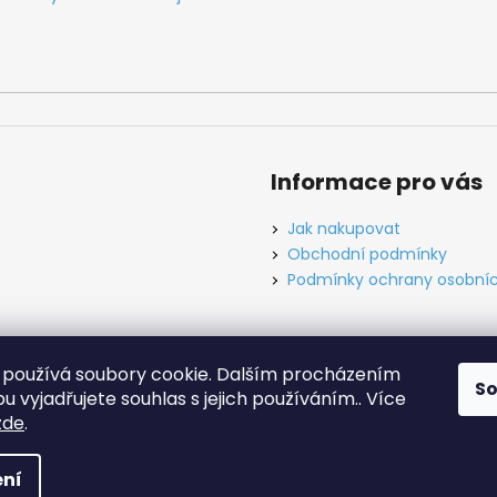
Informace pro vás
Jak nakupovat
Obchodní podmínky
Podmínky ochrany osobníc
používá soubory cookie. Dalším procházením
S
ínky
Ochrana osobních údajů
Tabulky velikostí
Kontakt
O ná
 vyjadřujete souhlas s jejich používáním.. Více
zde
.
hrazena.
Upravit nastavení cookies
ní