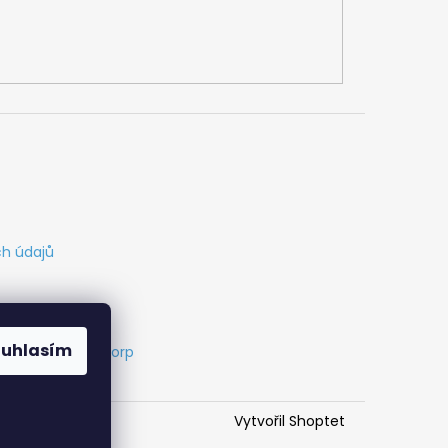
h údajů
ouhlasím
s
Vytvořil Cabakorp
Vytvořil Shoptet