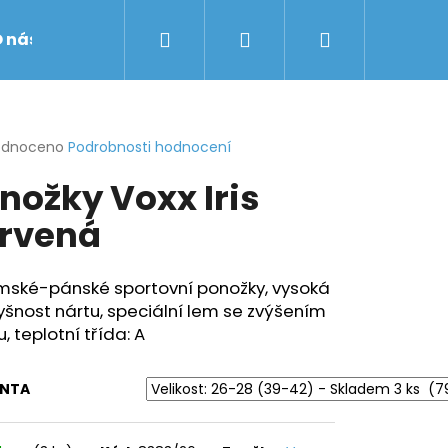
Hledat
Přihlášení
Nákupní
 nás
Obchodní podmínky
Značky
košík
rné
odnoceno
Podrobnosti hodnocení
cení
nožky Voxx Iris
ktu
rvená
ček.
mské-pánské sportovní ponožky, vysoká
šnost nártu, speciální lem se zvýšením
, teplotní třída: A
ANTA