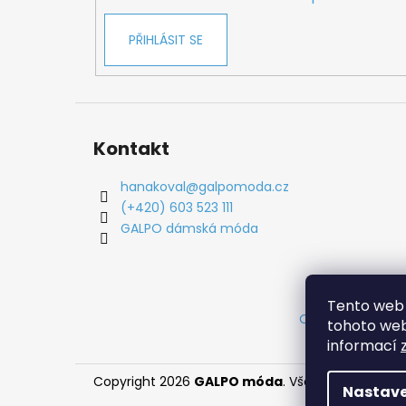
PŘIHLÁSIT SE
Kontakt
hanakoval
@
galpomoda.cz
(+420) 603 523 111
GALPO dámská móda
Tento web 
Obchodní podm
tohoto webu
informací
Copyright 2026
GALPO móda
. Všechna práva vy
Nastave