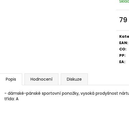
Skl
79
Měr
cena
Kate
EAN
:
CO
:
PP
:
EA
:
Popis
Hodnocení
Diskuze
- dámské-pánské sportovní ponožky, vysoká prodyšnost nártu,
třída: A