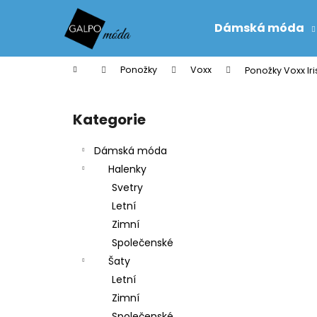
K
Přejít
na
o
Dámská móda
obsah
Zpět
Zpět
š
do
do
í
Domů
Ponožky
Voxx
Ponožky Voxx Ir
k
obchodu
obchodu
P
o
Kategorie
Přeskočit
s
kategorie
t
Dámská móda
r
Halenky
a
Svetry
n
Letní
n
Zimní
í
Společenské
p
Šaty
a
Letní
n
Zimní
e
Společenské