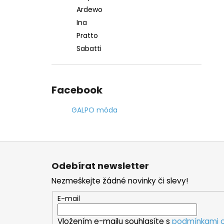
Ardewo
Ina
Pratto
Sabatti
Facebook
GALPO móda
Z
á
Odebírat newsletter
p
Nezmeškejte žádné novinky či slevy!
a
t
E-mail
í
Vložením e-mailu souhlasíte s
podmínkami o