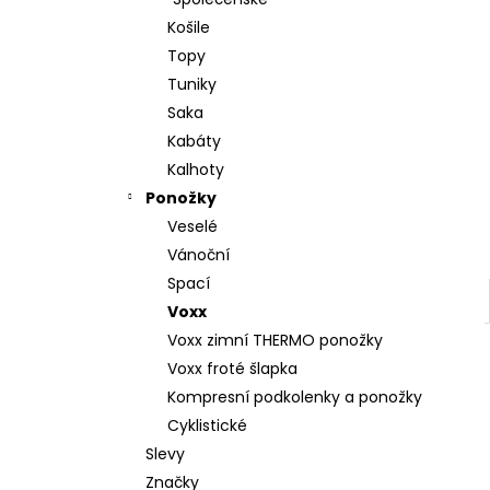
l
Košile
Topy
Tuniky
Saka
Kabáty
Kalhoty
Ponožky
Veselé
Vánoční
Spací
Voxx
Voxx zimní THERMO ponožky
Voxx froté šlapka
Kompresní podkolenky a ponožky
Cyklistické
Slevy
Značky