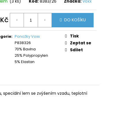
adem
(3 ks)
Kód:
8383/26
Značka:
Voxx
 Kč
DO KOŠÍKU
ná
:
Tisk
gorie
:
Ponožky Voxx
P838326
Zeptat se
70% Bavlna
Sdílet
25% Polypropylen
5% Elastan
 speciální lem se zvýšením vzadu, teplotní