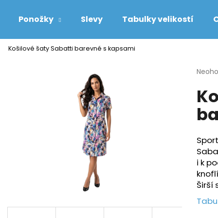
Ponožky
Slevy
Tabulky velikostí
O
Košilové šaty Sabatti barevné s kapsami
Co potřebujete najít?
Průmě
Neoh
hodno
Ko
produ
HLEDAT
je
ba
0,0
z
5
Doporučujeme
hvězdi
Sport
Sabat
i k p
knofl
Širší
Tabul