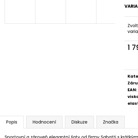
VARI
Zvol
vari
1 
Měr
cena
Kate
Záru
EAN
:
visk
elas
Popis
Hodnocení
Diskuze
Značka
Sportovní a zároveň elegantní šaty od firmy Sabatti s krátký