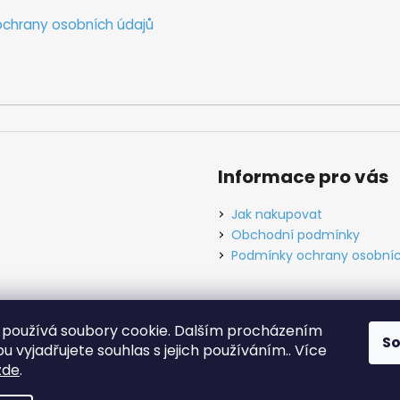
chrany osobních údajů
Informace pro vás
Jak nakupovat
Obchodní podmínky
Podmínky ochrany osobníc
používá soubory cookie. Dalším procházením
S
ínky
Ochrana osobních údajů
Tabulky velikostí
Kontakt
O ná
 vyjadřujete souhlas s jejich používáním.. Více
zde
.