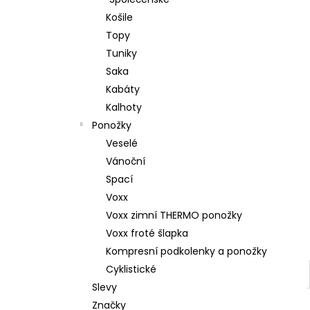
l
Košile
Topy
Tuniky
Saka
Kabáty
Kalhoty
Ponožky
Veselé
Vánoční
Spací
Voxx
Voxx zimní THERMO ponožky
Voxx froté šlapka
Kompresní podkolenky a ponožky
Cyklistické
Slevy
Značky