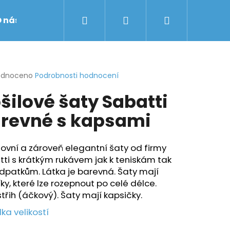
Hledat
Přihlášení
Nákupní
 nás
Obchodní podmínky
Značky
košík
rné
odnoceno
Podrobnosti hodnocení
cení
šilové šaty Sabatti
ktu
revné s kapsami
ček.
ovní a zároveň elegantní šaty od firmy
ti s krátkým rukávem jak k teniskám tak
odpatkům. Látka je barevná. Šaty mají
íky, které lze rozepnout po celé délce.
 střih (áčkový). Šaty mají kapsičky.
ka velikostí