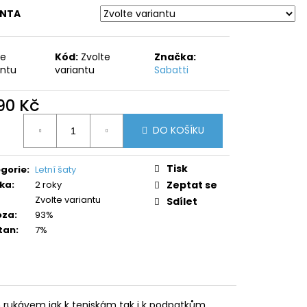
ANTA
te
Kód:
Zvolte
Značka:
antu
variantu
Sabatti
790 Kč
ná
DO KOŠÍKU
:
Tisk
gorie
:
Letní šaty
ka
:
2 roky
Zeptat se
Zvolte variantu
Sdílet
oza
:
93%
tan
:
7%
m rukávem jak k teniskám tak i k podpatkům.