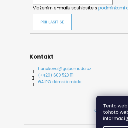
í
Vložením e-mailu souhlasíte s
podmínkami o
PŘIHLÁSIT SE
Kontakt
hanakoval
@
galpomoda.cz
(+420) 603 523 111
GALPO dámská móda
Tento web 
Obchodní podm
tohoto webu
informací