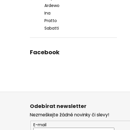
Ardewo
Ina
Pratto
Sabatti
Facebook
Z
á
Odebírat newsletter
p
Nezmeškejte žádné novinky či slevy!
a
t
E-mail