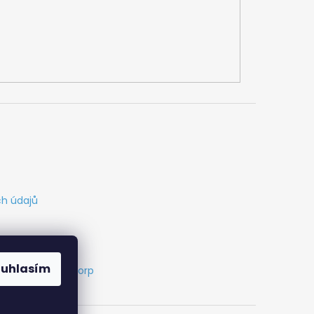
h údajů
ouhlasím
s
Vytvořil Cabakorp