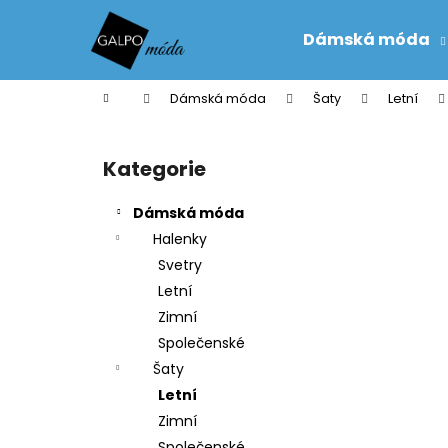
K
Přejít
na
o
Dámská móda
obsah
Zpět
Zpět
š
do
do
í
Domů
Dámská móda
Šaty
Letní
k
obchodu
obchodu
P
o
Kategorie
Přeskočit
s
kategorie
t
Dámská móda
r
Halenky
a
Svetry
n
Letní
n
Zimní
í
Společenské
p
Šaty
a
Letní
n
Zimní
e
Společenské