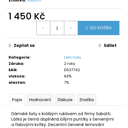
č
u
j
1 450 Kč
e
Měrná
m
DO KOŠÍKU
cena:
e
Zeptat se
Sdílet
Kategorie
:
Letní šaty
Záruka
:
2 roky
EAN
:
D537742
viskoza
:
93%
elastan
:
7%
Popis
Hodnocení
Diskuze
Značka
Dámské šaty s krátkým rukávem od firmy Sabatti.
Látka je černá doplněná bílými puntíky s červenými
a fialovými kvítky. Decentní červené lemování