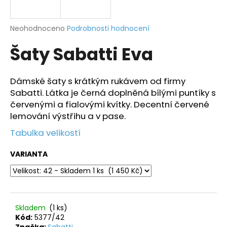
a
j
Průměrné
Neohodnoceno
Podrobnosti hodnocení
í
hodnocení
Šaty Sabatti Eva
produktu
t
je
?
0,0
z
Dámské šaty s krátkým rukávem od firmy
5
Sabatti. Látka je černá doplněná bílými puntíky s
hvězdiček.
červenými a fialovými kvítky. Decentní červené
lemování výstřihu a v pase.
HLEDAT
Tabulka velikostí
VARIANTA
D
o
p
o
r
Skladem
(1 ks)
u
Kód:
5377/42
Značka:
Sabatti