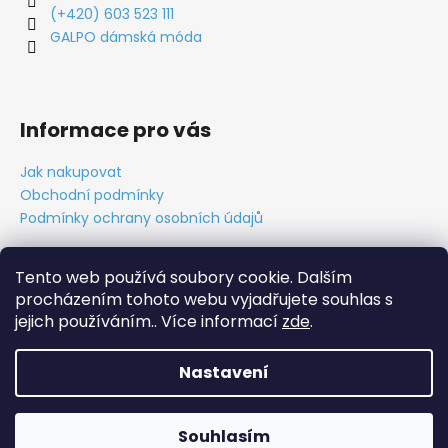
(+420) 603 523 111
GALPO dámská móda
Informace pro vás
Jak nakupovat
Obchodní podmínky
Podmínky ochrany osobních údajů
Tento web používá soubory cookie. Dalším
procházením tohoto webu vyjadřujete souhlas s
Obchodní podmínky
Ochrana osobních údajů
Tabulky velikostí
Kontakt
O nás
Vytvořil Cabakorp
jejich používáním.. Více informací
zde
.
Nastavení
Vytvořil Shoptet
Copyright 2026
GALPO móda
. Všechna práva vyhrazena.
Souhlasím
Upravit nastavení cookies