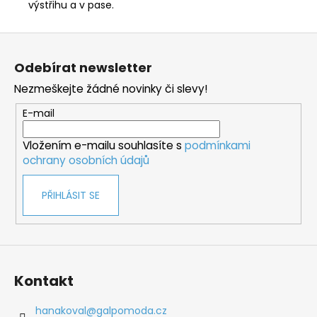
výstřihu a v pase.
Z
á
Odebírat newsletter
p
Nezmeškejte žádné novinky či slevy!
a
t
E-mail
í
Vložením e-mailu souhlasíte s
podmínkami
ochrany osobních údajů
PŘIHLÁSIT SE
Kontakt
hanakoval
@
galpomoda.cz