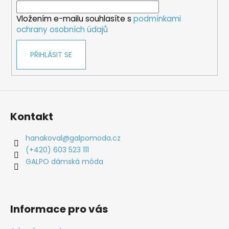
í
Vložením e-mailu souhlasíte s
podmínkami
ochrany osobních údajů
PŘIHLÁSIT SE
Kontakt
hanakoval
@
galpomoda.cz
(+420) 603 523 111
GALPO dámská móda
Informace pro vás