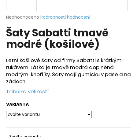
a
j
Průměrné
Neohodnoceno
Podrobnosti hodnocení
í
hodnocení
Šaty Sabatti tmavě
produktu
t
je
?
modré (košilové)
0,0
z
5
hvězdiček.
Letní košilové šaty od firmy Sabatti s krátkým
rukávem. Látka je tmavě modrá doplněná
HLEDAT
modrými knoflíky. Šaty mají gumičku v pase a na
zádech.
Tabulka velikostí
D
o
VARIANTA
p
o
r
u
Zvolte variantu