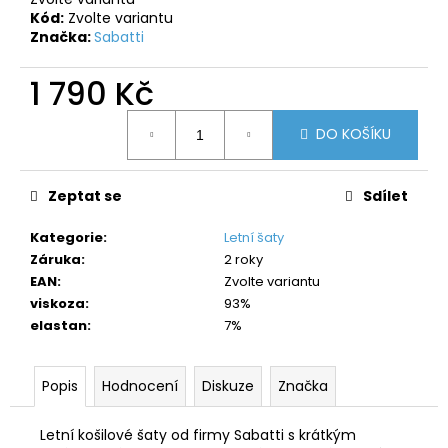
č
Kód:
Zvolte variantu
u
Značka:
Sabatti
j
e
1 790 Kč
m
e
Měrná
DO KOŠÍKU
cena:
Zeptat se
Sdílet
Kategorie
:
Letní šaty
Záruka
:
2 roky
EAN
:
Zvolte variantu
viskoza
:
93%
elastan
:
7%
Popis
Hodnocení
Diskuze
Značka
Letní košilové šaty od firmy Sabatti s krátkým