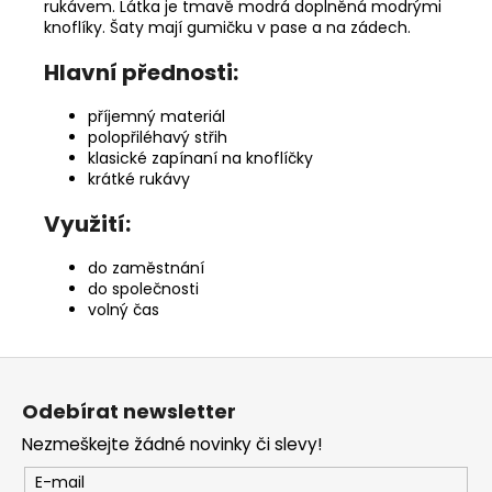
rukávem. Látka je tmavě modrá doplněná modrými
knoflíky. Šaty mají gumičku v pase a na zádech.
Hlavní přednosti:
příjemný materiál
polopřiléhavý střih
klasické zapínaní na knoflíčky
krátké rukávy
Využití:
do zaměstnání
do společnosti
volný čas
Z
á
Odebírat newsletter
p
Nezmeškejte žádné novinky či slevy!
a
t
E-mail