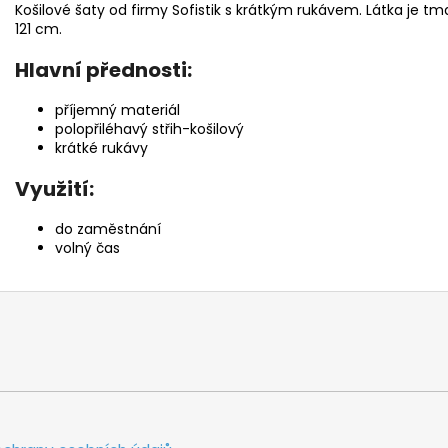
Košilové šaty od firmy Sofistik s krátkým rukávem. Látka je t
121 cm.
Hlavní přednosti:
příjemný materiál
polopřiléhavý střih-košilový
krátké rukávy
Využití:
do zaměstnání
volný čas