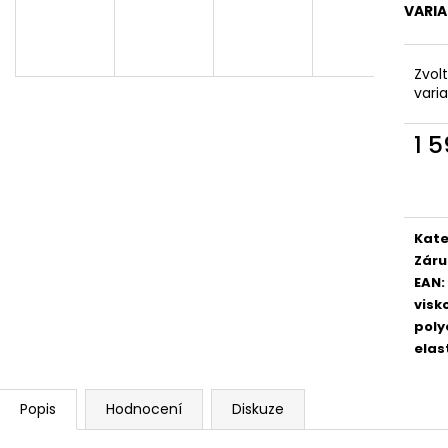
VARI
Zvol
vari
1 
Měr
cena
Kate
Záru
EAN
:
visk
poly
elas
Popis
Hodnocení
Diskuze