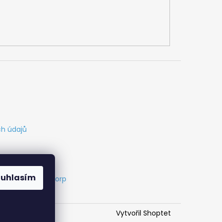
h údajů
ouhlasím
s
Vytvořil Cabakorp
Vytvořil Shoptet