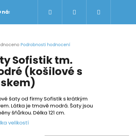
Hledat
Přihlášení
Nákupní
 nás
Obchodní podmínky
Značky
košík
rné
odnoceno
Podrobnosti hodnocení
cení
ty Sofistik tm.
ktu
dré (košilové s
áskem)
ček.
ové šaty od firmy Sofistik s krátkým
em. Látka je tmavě modrá. Šaty jsou
ěny šňůrkou. Délka 121 cm.
ka velikostí