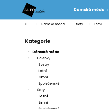
K
Přejít
na
o
Dámská móda
obsah
Zpět
Zpět
š
do
do
í
Domů
Dámská móda
Šaty
Letní
k
obchodu
obchodu
P
o
Kategorie
Přeskočit
s
kategorie
t
Dámská móda
r
Halenky
a
Svetry
n
Letní
n
Zimní
í
Společenské
p
Šaty
a
Letní
n
Zimní
e
Společenské