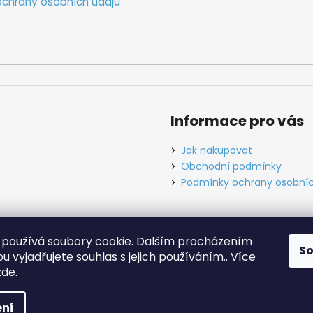
chrany osobních údajů
Informace pro vás
Jak nakupovat
Obchodní podmínky
Podmínky ochrany osobníc
používá soubory cookie. Dalším procházením
S
ínky
Ochrana osobních údajů
Tabulky velikostí
Kontakt
O ná
 vyjadřujete souhlas s jejich používáním.. Více
zde
.
hrazena.
Upravit nastavení cookies
ní