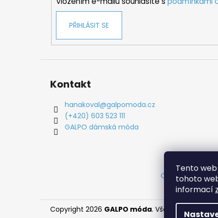
Vložením e-mailu souhlasíte s
podmínkami o
PŘIHLÁSIT SE
Kontakt
hanakoval
@
galpomoda.cz
(+420) 603 523 111
GALPO dámská móda
Tento web 
Obchodní podm
tohoto webu
informací
Copyright 2026
GALPO móda
. Všechna práva vy
Nastave