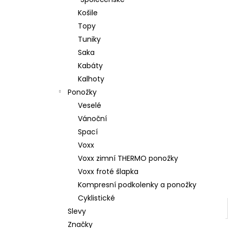
l
Košile
Topy
Tuniky
Saka
Kabáty
Kalhoty
Ponožky
Veselé
Vánoční
Spací
Voxx
Voxx zimní THERMO ponožky
Voxx froté šlapka
Kompresní podkolenky a ponožky
Cyklistické
Slevy
Značky