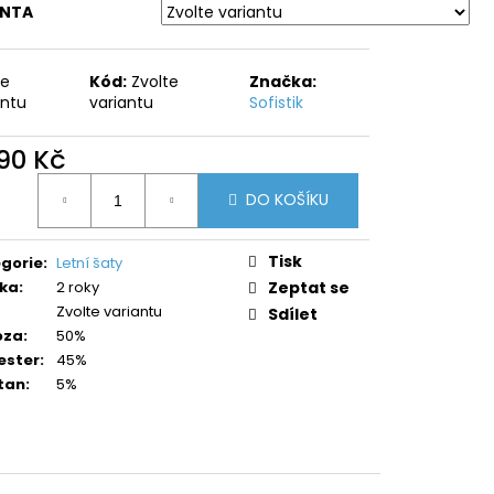
ANTA
te
Kód:
Zvolte
Značka:
antu
variantu
Sofistik
590 Kč
ná
DO KOŠÍKU
:
Tisk
gorie
:
Letní šaty
ka
:
2 roky
Zeptat se
Zvolte variantu
Sdílet
oza
:
50%
ester
:
45%
tan
:
5%