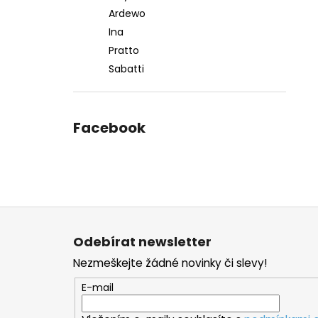
Ardewo
Ina
Pratto
Sabatti
Facebook
Z
á
Odebírat newsletter
p
Nezmeškejte žádné novinky či slevy!
a
t
E-mail
í