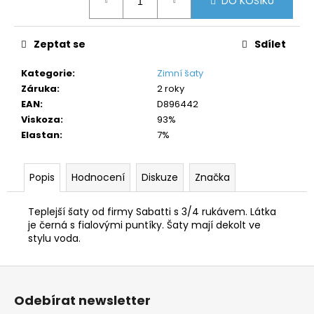
č
DO KOŠÍKU
cena:
u
j
Zeptat se
Sdílet
e
m
Kategorie
:
Zimní šaty
e
Záruka
:
2 roky
EAN
:
D896442
Viskoza
:
93%
Elastan
:
7%
Popis
Hodnocení
Diskuze
Značka
Teplejší šaty od firmy Sabatti s 3/4 rukávem. Látka
je černá s fialovými puntíky. Šaty mají dekolt ve
stylu voda.
Z
á
Odebírat newsletter
p