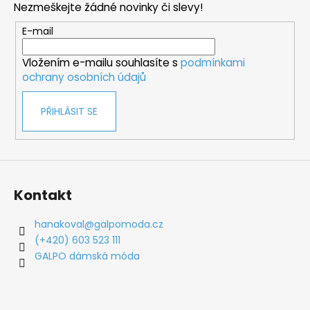
Nezmeškejte žádné novinky či slevy!
a
t
E-mail
í
Vložením e-mailu souhlasíte s
podmínkami
ochrany osobních údajů
PŘIHLÁSIT SE
Kontakt
hanakoval
@
galpomoda.cz
(+420) 603 523 111
GALPO dámská móda