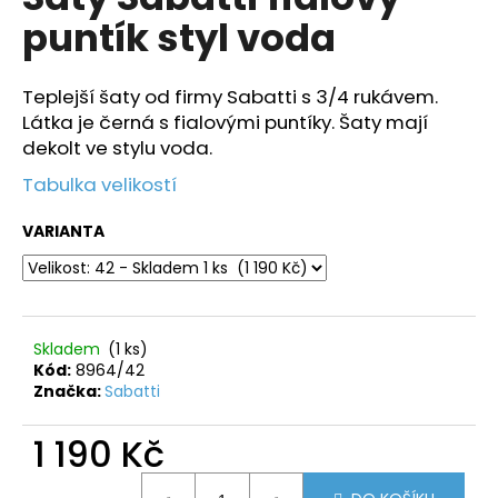
je
a
puntík styl voda
0,0
z
j
5
í
hvězdiček.
Teplejší šaty od firmy Sabatti s 3/4 rukávem.
t
Látka je černá s fialovými puntíky. Šaty mají
?
dekolt ve stylu voda.
Tabulka velikostí
VARIANTA
HLEDAT
Skladem
(1 ks)
D
Kód:
8964/42
o
Značka:
Sabatti
p
o
1 190 Kč
r
u
Měrná