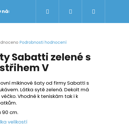
Hledat
Přihlášení
Nákupní
 nás
Obchodní podmínky
Značky
košík
rné
odnoceno
Podrobnosti hodnocení
cení
ty Sabatti zelené s
ktu
střihem V
ček.
ovní mikinové šaty od firmy Sabatti s
ukávem. Látka sytě zelená. Dekolt má
véčko. Vhodné k teniskám tak i k
atkům.
a 90 cm.
ka velikostí