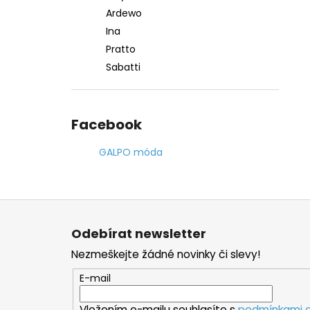
Ardewo
Ina
Pratto
Sabatti
Facebook
GALPO móda
Z
á
Odebírat newsletter
p
Nezmeškejte žádné novinky či slevy!
a
t
E-mail
í
Vložením e-mailu souhlasíte s
podmínkami o