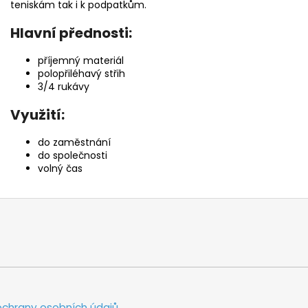
teniskám tak i k podpatkům.
Hlavní přednosti:
příjemný materiál
polopřiléhavý střih
3/4 rukávy
Využití:
do zaměstnání
do společnosti
volný čas
chrany osobních údajů