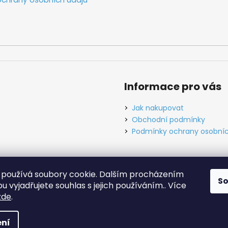
Informace pro vás
Jak nakupovat
Obchodní podmínky
Podmínky ochrany osobníc
používá soubory cookie. Dalším procházením
S
ínky
Ochrana osobních údajů
Tabulky velikostí
Kontakt
O ná
 vyjadřujete souhlas s jejich používáním.. Více
zde
.
hrazena.
Upravit nastavení cookies
ní