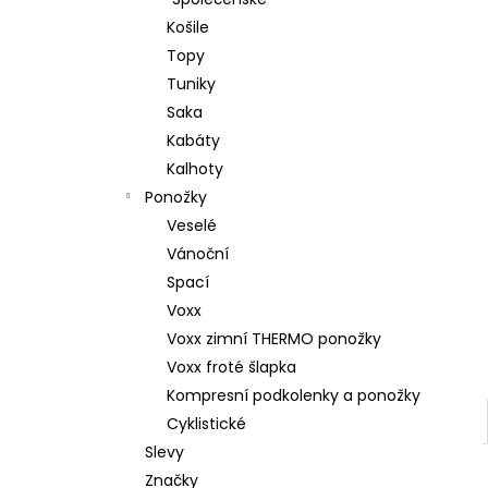
l
Košile
Topy
Tuniky
Saka
Kabáty
Kalhoty
Ponožky
Veselé
Vánoční
Spací
Voxx
Voxx zimní THERMO ponožky
Voxx froté šlapka
Kompresní podkolenky a ponožky
Cyklistické
Slevy
Značky