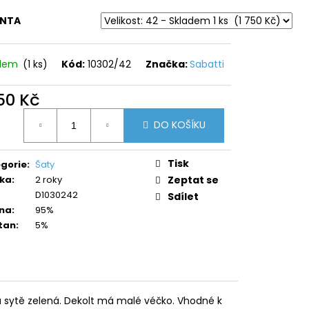
ANTA
adem
(1 ks)
Kód:
10302/42
Značka:
Sabatti
750 Kč
ná
DO KOŠÍKU
:
Tisk
gorie
:
Šaty
ka
:
2 roky
Zeptat se
D1030242
Sdílet
na
:
95%
tan
:
5%
a sytě zelená. Dekolt má malé véčko. Vhodné k