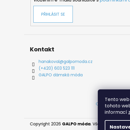
PŘIHLÁSIT SE
Kontakt
hanakoval
@
galpomoda.cz
(+420) 603 523 111
GALPO dámská móda
Tento web 
Obchodní podm
tohoto webu
informací
Copyright 2026
GALPO móda
. Všechna práva vy
Nastave