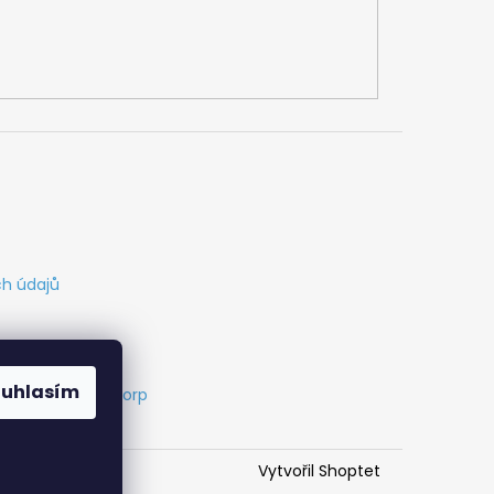
h údajů
ouhlasím
s
Vytvořil Cabakorp
Vytvořil Shoptet