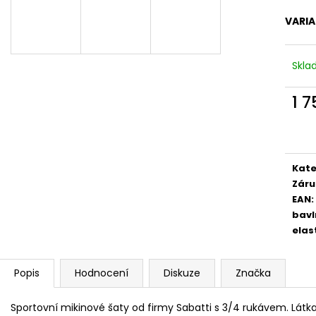
VARI
Skl
1 
Měr
cena
Kate
Záru
EAN
:
bavl
elas
Popis
Hodnocení
Diskuze
Značka
Sportovní mikinové šaty od firmy Sabatti s 3/4 rukávem. Látk