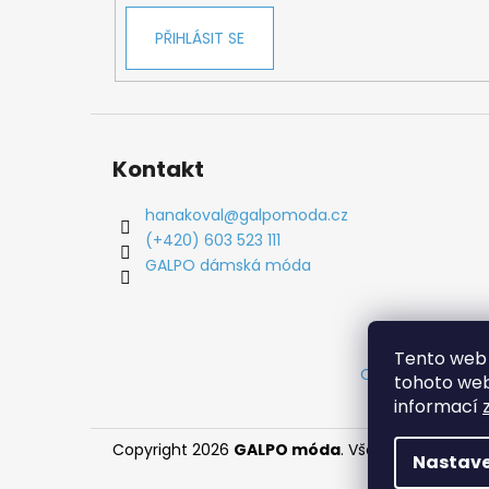
PŘIHLÁSIT SE
Kontakt
hanakoval
@
galpomoda.cz
(+420) 603 523 111
GALPO dámská móda
Tento web 
Obchodní podm
tohoto webu
informací
Copyright 2026
GALPO móda
. Všechna práva vy
Nastave