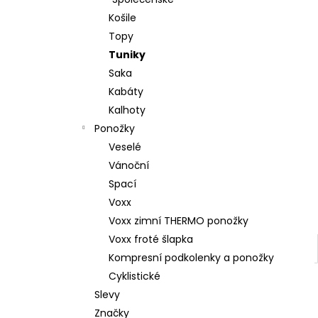
l
Košile
Topy
Tuniky
Saka
Kabáty
Kalhoty
Ponožky
Veselé
Vánoční
Spací
Voxx
Voxx zimní THERMO ponožky
Voxx froté šlapka
Kompresní podkolenky a ponožky
Cyklistické
Slevy
Značky