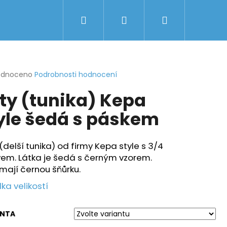
Hledat
Přihlášení
Nákupní
košík
rné
odnoceno
Podrobnosti hodnocení
cení
ty (tunika) Kepa
ktu
yle šedá s páskem
ček.
(delší tunika) od firmy Kepa style s 3/4
vem. Látka je šedá s černým vzorem.
mají černou šňůrku.
ka velikostí
ANTA