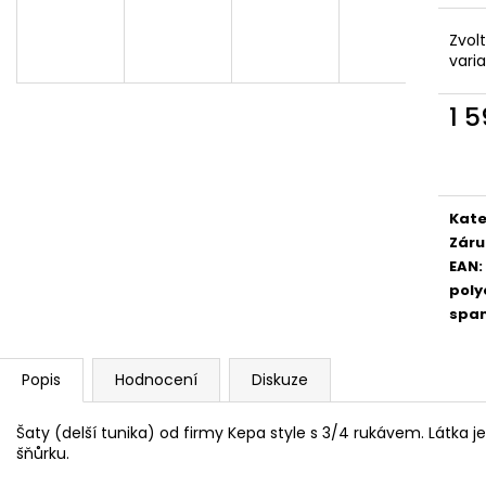
Zvol
vari
1 
Měr
cena
Kate
Záru
EAN
:
poly
spa
Popis
Hodnocení
Diskuze
Šaty (delší tunika) od firmy Kepa style s 3/4 rukávem. Látka 
šňůrku.