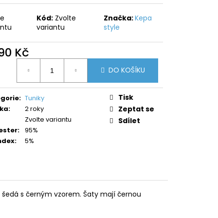
te
Kód:
Zvolte
Značka:
Kepa
antu
variantu
style
590 Kč
ná
DO KOŠÍKU
:
Tisk
gorie
:
Tuniky
ka
:
2 roky
Zeptat se
Zvolte variantu
Sdílet
ester
:
95%
ndex
:
5%
je šedá s černým vzorem. Šaty mají černou