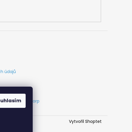
h údajů
ouhlasím
s
Vytvořil Cabakorp
Vytvořil Shoptet