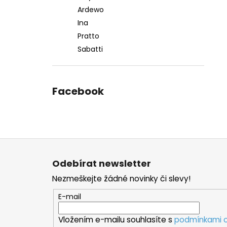
Ardewo
Ina
Pratto
Sabatti
Facebook
Z
á
Odebírat newsletter
p
Nezmeškejte žádné novinky či slevy!
a
t
E-mail
í
Vložením e-mailu souhlasíte s
podmínkami o