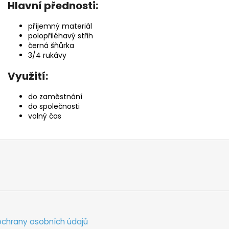
Hlavní přednosti:
příjemný materiál
polopřiléhavý střih
černá šňůrka
3/4 rukávy
Využití:
do zaměstnání
do společnosti
volný čas
chrany osobních údajů