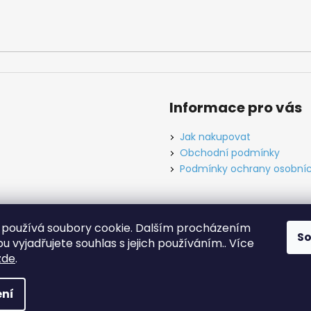
Informace pro vás
Jak nakupovat
Obchodní podmínky
Podmínky ochrany osobníc
používá soubory cookie. Dalším procházením
S
ínky
Ochrana osobních údajů
Tabulky velikostí
Kontakt
O ná
 vyjadřujete souhlas s jejich používáním.. Více
zde
.
hrazena.
Upravit nastavení cookies
ní