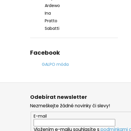
Ardewo
Ina
Pratto
Sabatti
Facebook
GALPO móda
Z
á
Odebírat newsletter
p
Nezmeškejte žádné novinky či slevy!
a
t
E-mail
í
Vložením e-mailu souhlasíte s
podmínkami o