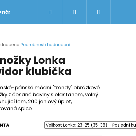
Hledat
Přihlášení
Nákupní
 nás
Obchodní podmínky
Značky
košík
rné
odnoceno
Podrobnosti hodnocení
cení
nožky Lonka
ktu
idor klubíčka
ček.
mské-pánské módní "trendy" obrázkové
ky z česané bavlny s elastanem, volný
hující lem, 200 jehlový úplet,
kovaná špice
ANTA