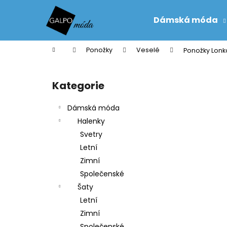
K
Přejít
na
o
Dámská móda
obsah
Zpět
Zpět
š
do
do
í
Domů
Ponožky
Veselé
Ponožky Lonk
k
obchodu
obchodu
P
o
Kategorie
Přeskočit
s
kategorie
t
Dámská móda
r
Halenky
a
Svetry
n
Letní
n
Zimní
í
Společenské
p
Šaty
a
Letní
n
Zimní
e
Společenské