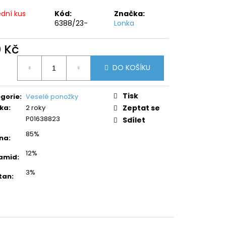
ední kus
Kód:
Značka:
)
6388/23-
Lonka
0 Kč
ná
DO KOŠÍKU
:
Tisk
gorie
:
Veselé ponožky
ka
:
2 roky
Zeptat se
P01638823
Sdílet
85%
na
:
12%
amid
:
3%
tan
: