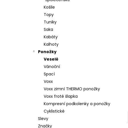
l
Košile
Topy
Tuniky
Saka
Kabáty
Kalhoty
Ponožky
Veselé
Vánoční
Spací
Voxx
Voxx zimní THERMO ponožky
Voxx froté šlapka
Kompresní podkolenky a ponožky
Cyklistické
Slevy
Značky