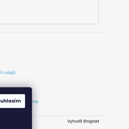
h údajů
ouhlasím
s
Vytvořil Cabakorp
Vytvořil Shoptet