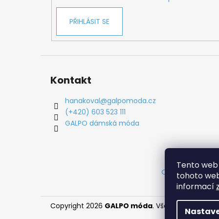
PŘIHLÁSIT SE
Kontakt
hanakoval
@
galpomoda.cz
(+420) 603 523 111
GALPO dámská móda
Tento web 
Obchodní podm
tohoto webu
informací
Copyright 2026
GALPO móda
. Všechna práva vy
Nastave