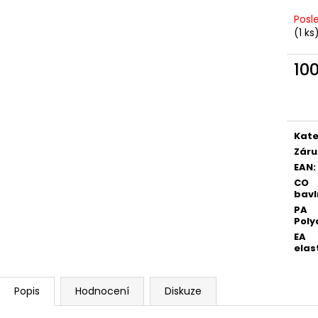
Posl
(1 ks
10
Měr
cena
Kate
Záru
EAN
:
CO
bavl
PA
Poly
EA
elas
Popis
Hodnocení
Diskuze