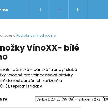
Hledat
Přihlášení
Nákupní
 nás
Obchodní podmínky
Značky
košík
rné
odnoceno
Podrobnosti hodnocení
cení
nožky VínoXX- bílé
ktu
no
ček.
ginální dámské - pánské "trendy" slabé
ky, vhodné pro volnočasové aktivity
lní do restauračních zařízení a
ů:-)), teplotní třída: A
ANTA