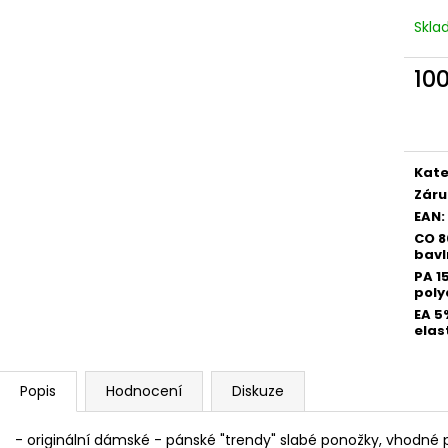
Skl
10
Měr
cena
Kate
Záru
EAN
:
CO 
bavl
PA 1
pol
EA 5
elas
Popis
Hodnocení
Diskuze
- originální dámské - pánské "trendy" slabé ponožky, vhodné p