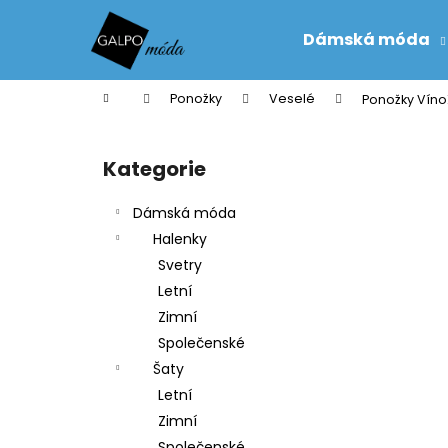
K
Přejít
na
o
Dámská móda
obsah
Zpět
Zpět
š
do
do
í
Domů
Ponožky
Veselé
Ponožky Víno
k
obchodu
obchodu
P
o
Kategorie
Přeskočit
s
kategorie
t
Dámská móda
r
Halenky
a
Svetry
n
Letní
n
Zimní
í
Společenské
p
Šaty
a
Letní
n
Zimní
e
Společenské