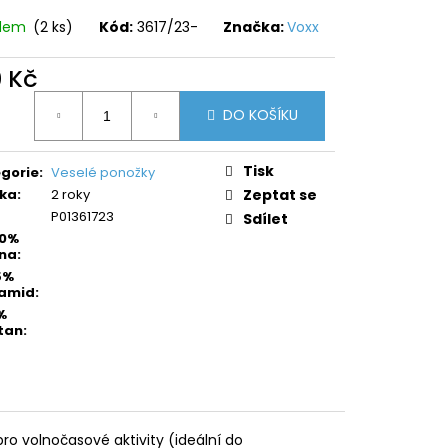
adem
(2 ks)
Kód:
3617/23-
Značka:
Voxx
0 Kč
ná
DO KOŠÍKU
:
Tisk
gorie
:
Veselé ponožky
ka
:
2 roky
Zeptat se
P01361723
Sdílet
80%
na
:
5%
yamid
:
%
tan
:
ro volnočasové aktivity (ideální do