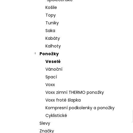
l
Košile
Topy
Tuniky
Saka
Kabáty
Kalhoty
Ponožky
Veselé
Vánoční
Spací
Voxx
Voxx zimní THERMO ponožky
Voxx froté šlapka
Kompresní podkolenky a ponožky
Cyklistické
Slevy
Značky