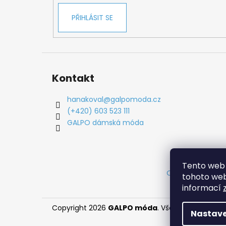
PŘIHLÁSIT SE
Kontakt
hanakoval
@
galpomoda.cz
(+420) 603 523 111
GALPO dámská móda
Tento web 
Obchodní podm
tohoto webu
informací
Copyright 2026
GALPO móda
. Všechna práva vy
Nastave