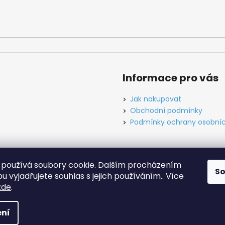
Informace pro vás
Jak nakupovat
Obchodní podmínky
Podmínky ochrany osobníc
používá soubory cookie. Dalším procházením
S
ínky
Ochrana osobních údajů
Tabulky velikostí
Kontakt
O ná
 vyjadřujete souhlas s jejich používáním.. Více
zde
.
hrazena.
Upravit nastavení cookies
ní