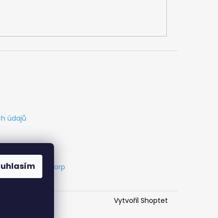
h údajů
ouhlasím
s
Vytvořil Cabakorp
Vytvořil Shoptet