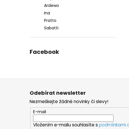
Ardewo
Ina
Pratto
Sabatti
Facebook
Z
á
Odebírat newsletter
p
Nezmeškejte žádné novinky či slevy!
a
t
E-mail
í
Vložením e-mailu souhlasíte s
podmínkami o