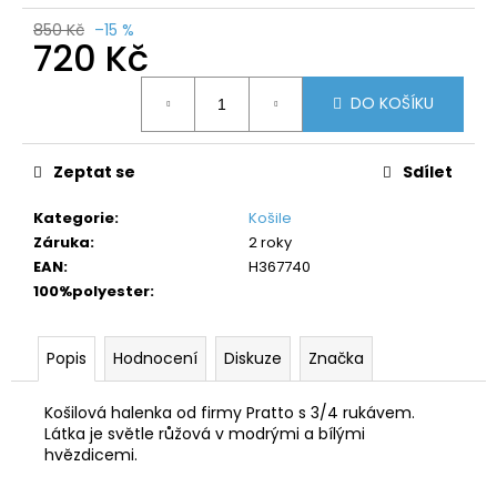
č
u
850 Kč
–15 %
720 Kč
j
e
Měrná
m
DO KOŠÍKU
cena:
e
Zeptat se
Sdílet
Kategorie
:
Košile
Záruka
:
2 roky
EAN
:
H367740
100%polyester
:
Popis
Hodnocení
Diskuze
Značka
Košilová halenka od firmy Pratto s 3/4 rukávem.
Látka je světle růžová v modrými a bílými
hvězdicemi.