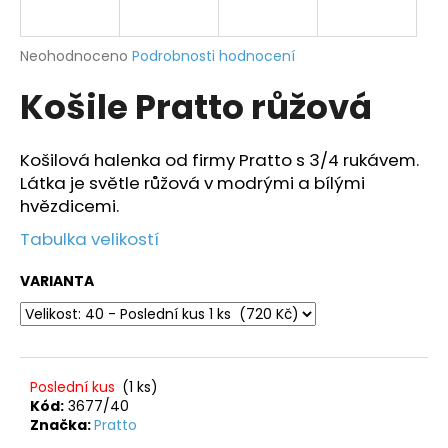
a
j
Průměrné
Neohodnoceno
Podrobnosti hodnocení
í
hodnocení
Košile Pratto růžová
produktu
t
je
?
0,0
z
Košilová halenka od firmy Pratto s 3/4 rukávem.
5
Látka je světle růžová v modrými a bílými
hvězdiček.
hvězdicemi.
HLEDAT
Tabulka velikostí
VARIANTA
D
o
p
o
Poslední kus
(1 ks)
r
Kód:
3677/40
Značka:
Pratto
u