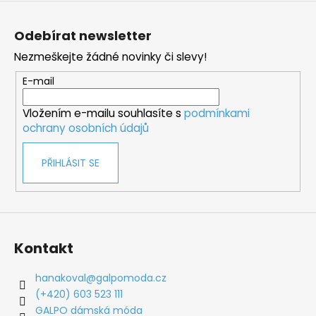
Z
á
Odebírat newsletter
p
Nezmeškejte žádné novinky či slevy!
a
t
E-mail
í
Vložením e-mailu souhlasíte s
podmínkami
ochrany osobních údajů
PŘIHLÁSIT SE
Kontakt
hanakoval
@
galpomoda.cz
(+420) 603 523 111
GALPO dámská móda