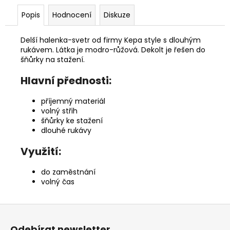
Popis
Hodnocení
Diskuze
Delší halenka-svetr od firmy Kepa style s dlouhým
rukávem. Látka je modro-růžová. Dekolt je řešen do
šňůrky na stažení.
Hlavní přednosti:
příjemný materiál
volný střih
šňůrky ke stažení
dlouhé rukávy
Využití:
do zaměstnání
volný čas
Z
á
Odebírat newsletter