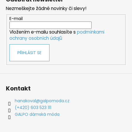
p
Nezmeškejte žádné novinky či slevy!
a
t
E-mail
í
Vložením e-mailu souhlasíte s
podmínkami
ochrany osobních údajů
PŘIHLÁSIT SE
Kontakt
hanakoval
@
galpomoda.cz
(+420) 603 523 111
GALPO dámská móda