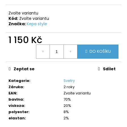
č
u
j
Zvolte variantu
Kód:
Zvolte variantu
e
Značka:
Kepa style
m
e
1 150 Kč
Měrná
DO KOŠÍKU
cena:
Zeptat se
Sdílet
Kategorie
:
Svetry
Záruka
:
2 roky
EAN
:
Zvolte variantu
bavlna
:
70%
viskoza
:
20%
polyester
:
8%
elastan
:
2%