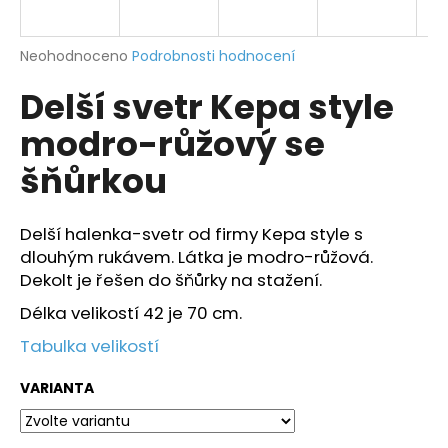
a
j
Průměrné
Neohodnoceno
Podrobnosti hodnocení
í
hodnocení
Delší svetr Kepa style
produktu
t
je
?
modro-růžový se
0,0
z
šňůrkou
5
hvězdiček.
Delší halenka-svetr od firmy Kepa style s
HLEDAT
dlouhým rukávem. Látka je modro-růžová.
Dekolt je řešen do šňůrky na stažení.
Délka velikostí 42 je 70 cm.
D
o
Tabulka velikostí
p
o
VARIANTA
r
u