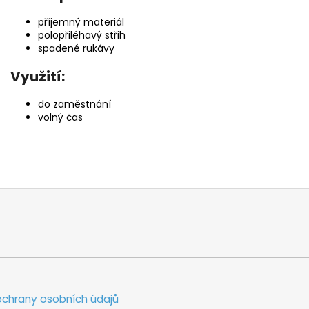
příjemný materiál
polopřiléhavý střih
spadené rukávy
Využití:
do zaměstnání
volný čas
chrany osobních údajů