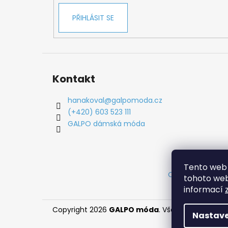
PŘIHLÁSIT SE
Kontakt
hanakoval
@
galpomoda.cz
(+420) 603 523 111
GALPO dámská móda
Tento web 
Obchodní podm
tohoto webu
informací
Copyright 2026
GALPO móda
. Všechna práva vy
Nastave