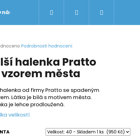
Hledat
Přihlášení
Nákupní
 nás
Obchodní podmínky
Značky
košík
rné
odnoceno
Podrobnosti hodnocení
cení
lší halenka Pratto
ktu
 vzorem města
ček.
í halenka od firmy Pratto se spadeným
em. Látka je bílá s motivem města.
ka je lehce prodloužená.
ka velikostí
ANTA