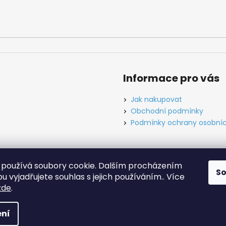
Informace pro vás
Jak nakupovat
Obchodní podmínky
Podmínky ochrany osobníc
používá soubory cookie. Dalším procházením
S
ínky
Ochrana osobních údajů
Tabulky velikostí
Kontakt
O ná
 vyjadřujete souhlas s jejich používáním.. Více
zde
.
hrazena.
Upravit nastavení cookies
ní