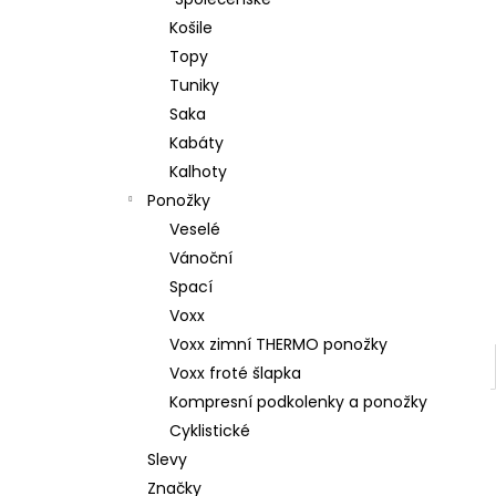
l
Košile
Topy
Tuniky
Saka
Kabáty
Kalhoty
Ponožky
Veselé
Vánoční
Spací
Voxx
Voxx zimní THERMO ponožky
Voxx froté šlapka
Kompresní podkolenky a ponožky
Cyklistické
Slevy
Značky