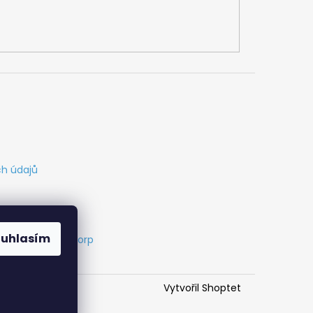
h údajů
ouhlasím
s
Vytvořil Cabakorp
Vytvořil Shoptet