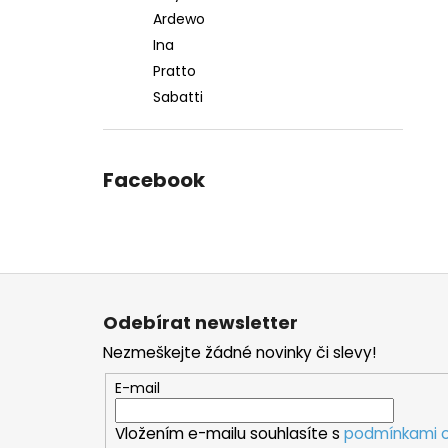
Ardewo
Ina
Pratto
Sabatti
Facebook
Z
á
Odebírat newsletter
p
Nezmeškejte žádné novinky či slevy!
a
t
E-mail
í
Vložením e-mailu souhlasíte s
podmínkami o