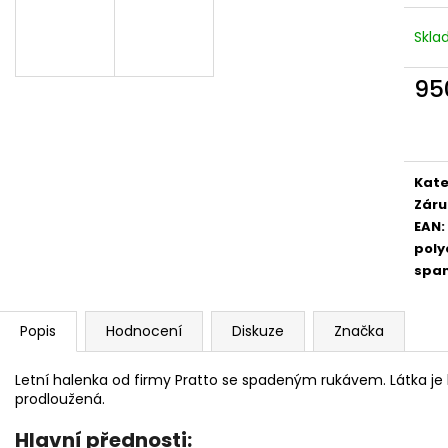
Skl
95
Měr
cena
Kate
Záru
EAN
:
poly
spa
Popis
Hodnocení
Diskuze
Značka
Letní halenka od firmy Pratto se spadeným rukávem. Látka je
prodloužená.
Hlavní přednosti: