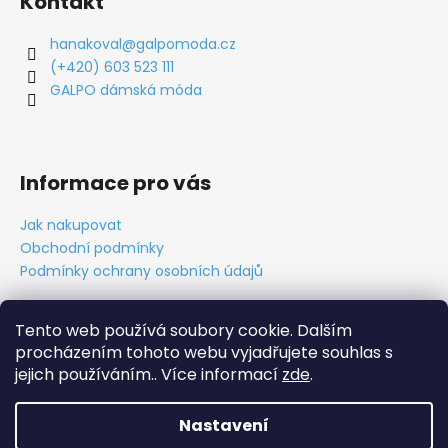
Kontakt
hanakoval
@
galpomoda.cz
(+420) 603 523 111
GALPO dámská móda
Informace pro vás
Jak nakupovat
Obchodní podmínky
Podmínky ochrany osobních údajů
Tento web používá soubory cookie. Dalším
procházením tohoto webu vyjadřujete souhlas s
Obchodní podmínky
Ochrana osobních údajů
Tabulky velikostí
Kontakt
O nás
Vytvořil Cabakorp
jejich používáním.. Více informací
zde
.
Nastavení
Vytvořil Shoptet