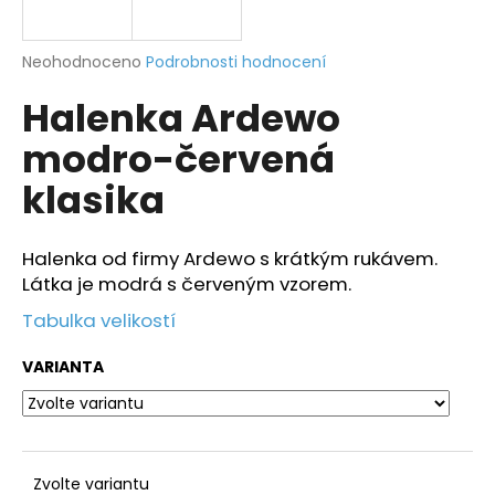
a
j
Průměrné
Neohodnoceno
Podrobnosti hodnocení
í
hodnocení
Halenka Ardewo
produktu
t
je
?
modro-červená
0,0
z
klasika
5
hvězdiček.
Halenka od firmy Ardewo s krátkým rukávem.
HLEDAT
Látka je modrá s červeným vzorem.
Tabulka velikostí
D
VARIANTA
o
p
o
r
u
Zvolte variantu