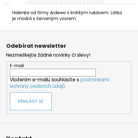
Halenka od firmy Ardewo s krátkým rukávem. Látka
je modrá s červeným vzorem.
Z
á
Odebírat newsletter
p
Nezmeškejte žádné novinky či slevy!
a
t
E-mail
í
Vložením e-mailu souhlasíte s
podmínkami
ochrany osobních údajů
PŘIHLÁSIT SE