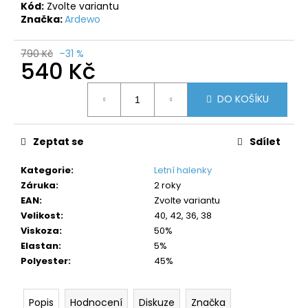
č
Kód:
Zvolte variantu
u
Značka:
Ardewo
j
e
790 Kč
–31 %
m
540 Kč
e
Měrná
DO KOŠÍKU
cena:
Zeptat se
Sdílet
Kategorie
:
Letní halenky
Záruka
:
2 roky
EAN
:
Zvolte variantu
Velikost
:
40, 42, 36, 38
Viskoza
:
50%
Elastan
:
5%
Polyester
:
45%
Popis
Hodnocení
Diskuze
Značka