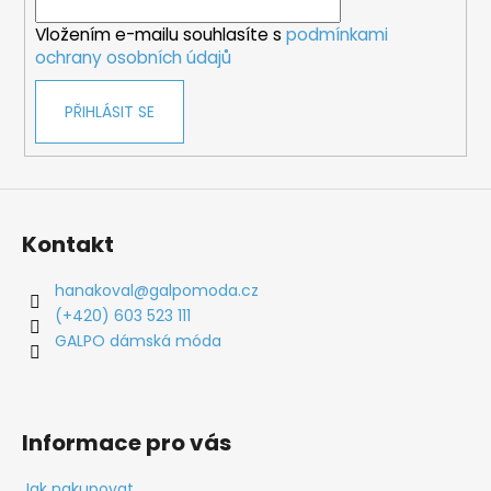
í
Vložením e-mailu souhlasíte s
podmínkami
ochrany osobních údajů
PŘIHLÁSIT SE
Kontakt
hanakoval
@
galpomoda.cz
(+420) 603 523 111
GALPO dámská móda
Informace pro vás
Jak nakupovat