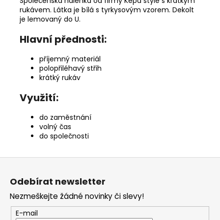
Společenská halenka od firmy Kepa style s krátkým
rukávem. Látka je bílá s tyrkysovým vzorem. Dekolt
je lemovaný do U.
Hlavní přednosti:
příjemný materiál
polopřiléhavý střih
krátký rukáv
Využití:
do zaměstnání
volný čas
do společnosti
Z
á
Odebírat newsletter
p
Nezmeškejte žádné novinky či slevy!
a
t
E-mail