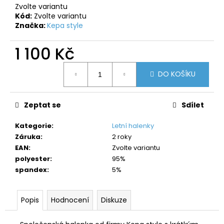
č
Zvolte variantu
u
Kód:
Zvolte variantu
j
Značka:
Kepa style
e
m
1 100 Kč
e
Měrná
DO KOŠÍKU
cena:
Zeptat se
Sdílet
Kategorie
:
Letní halenky
Záruka
:
2 roky
EAN
:
Zvolte variantu
polyester
:
95%
spandex
:
5%
Popis
Hodnocení
Diskuze