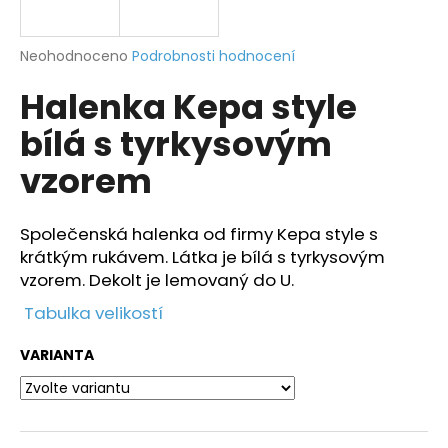
a
j
Průměrné
Neohodnoceno
Podrobnosti hodnocení
í
hodnocení
Halenka Kepa style
produktu
t
je
?
bílá s tyrkysovým
0,0
z
vzorem
5
hvězdiček.
Společenská halenka od firmy Kepa style s
HLEDAT
krátkým rukávem. Látka je bílá s tyrkysovým
vzorem. Dekolt je lemovaný do U.
Tabulka velikostí
D
o
VARIANTA
p
o
r
u