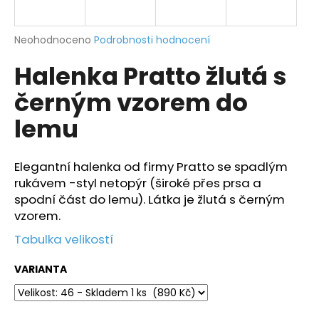
a
j
Průměrné
Neohodnoceno
Podrobnosti hodnocení
í
hodnocení
Halenka Pratto žlutá s
produktu
t
je
?
černým vzorem do
0,0
z
lemu
5
hvězdiček.
Elegantní halenka od firmy Pratto se spadlým
HLEDAT
rukávem -styl netopýr (široké přes prsa a
spodní část do lemu). Látka je žlutá s černým
vzorem.
D
Tabulka velikostí
o
p
VARIANTA
o
r
u