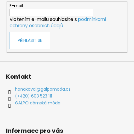
t
E-mail
í
Vložením e-mailu souhlasíte s
podmínkami
ochrany osobních údajů
PŘIHLÁSIT SE
Kontakt
hanakoval
@
galpomoda.cz
(+420) 603 523 111
GALPO dámská móda
Informace pro vás