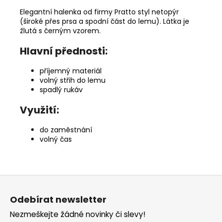
Elegantní halenka od firmy Pratto styl netopýr
(široké přes prsa a spodní část do lemu). Látka je
žlutá s černým vzorem.
Hlavní přednosti:
příjemný materiál
volný střih do lemu
spadlý rukáv
Využití:
do zaměstnání
volný čas
Z
á
Odebírat newsletter
p
Nezmeškejte žádné novinky či slevy!
a