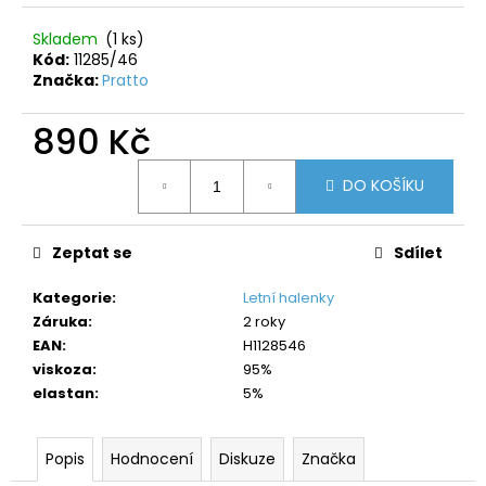
č
u
Skladem
(1 ks)
j
Kód:
11285/46
e
Značka:
Pratto
m
e
890 Kč
Měrná
DO KOŠÍKU
cena:
Zeptat se
Sdílet
Kategorie
:
Letní halenky
Záruka
:
2 roky
EAN
:
H1128546
viskoza
:
95%
elastan
:
5%
Popis
Hodnocení
Diskuze
Značka