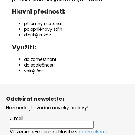
Hlavní přednosti:
příjemný materiál
polopřiléhavý střih
dlouhý rukáv
Využití:
do zaměstnání
do společnosti
volný čas
Z
á
Odebírat newsletter
p
Nezmeškejte žádné novinky či slevy!
a
t
E-mail
í
Vložením e-mailu souhlasíte s
podmínkami