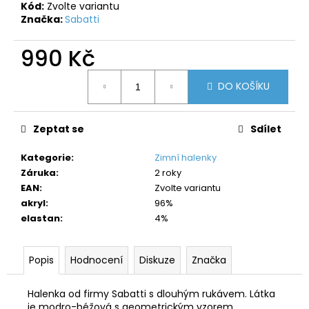
č
Kód:
Zvolte variantu
u
Značka:
Sabatti
j
e
990 Kč
m
Měrná
e
DO KOŠÍKU
cena:
Zeptat se
Sdílet
Kategorie
:
Zimní halenky
Záruka
:
2 roky
EAN
:
Zvolte variantu
akryl
:
96%
elastan
:
4%
Popis
Hodnocení
Diskuze
Značka
Halenka od firmy Sabatti s dlouhým rukávem. Látka
je modro-béžová s geometrickým vzorem.