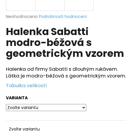
a
j
Průměrné
Neohodnoceno
Podrobnosti hodnocení
í
hodnocení
Halenka Sabatti
produktu
t
je
?
modro-béžová s
0,0
z
geometrickým vzorem
5
hvězdiček.
Halenka od firmy Sabatti s dlouhým rukávem.
HLEDAT
Látka je modro-béžová s geometrickým vzorem.
Tabulka velikostí
D
VARIANTA
o
p
o
r
u
Zvolte variantu