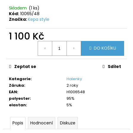
č
u
Skladem
(1 ks)
j
Kód:
10065/48
Značka:
Kepa style
e
m
1 100 Kč
e
Měrná
DO KOŠÍKU
cena:
Zeptat se
Sdílet
Kategorie
:
Halenky
Záruka
:
2 roky
EAN
:
H1006548
polyester
:
95%
elastan
:
5%
Popis
Hodnocení
Diskuze