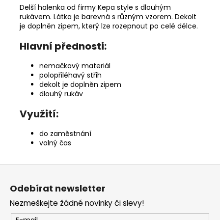
Delší halenka od firmy Kepa style s dlouhým
rukávem. Látka je barevná s různým vzorem. Dekolt
je doplněn zipem, který lze rozepnout po celé délce.
Hlavní přednosti:
nemačkavý materiál
polopřiléhavý střih
dekolt je doplněn zipem
dlouhý rukáv
Využití:
do zaměstnání
volný čas
Z
á
Odebírat newsletter
p
Nezmeškejte žádné novinky či slevy!
a