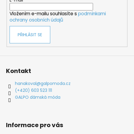
t
E-mail
í
Vložením e-mailu souhlasíte s
podmínkami
ochrany osobních údajů
PŘIHLÁSIT SE
Kontakt
hanakoval
@
galpomoda.cz
(+420) 603 523 111
GALPO dámská móda
Informace pro vás