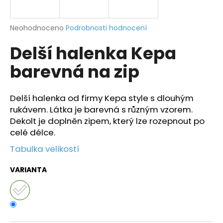
a
j
Průměrné
Neohodnoceno
Podrobnosti hodnocení
í
hodnocení
Delší halenka Kepa
produktu
t
je
?
barevná na zip
0,0
z
5
hvězdiček.
Delší halenka od firmy Kepa style s dlouhým
rukávem. Látka je barevná s různým vzorem.
HLEDAT
Dekolt je doplněn zipem, který lze rozepnout po
celé délce.
Tabulka velikostí
D
o
VARIANTA
p
o
r
u