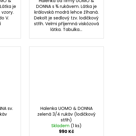
OMO &
Halenka od firmy UOMO &
Látka je
DONNA s ¾ rukávem. Látka je
 vzory.
královská modrá lehce žíhaná.
do V.
Dekolt je sedlový tzv. lodičkový
í
střih. Velmi příjemná viskózová
látka. Tabulka...
NA sv.
Halenka UOMO & DONNA
ukáv
zelená 3/4 rukáv (lodičkový
)
střih)
Skladem
(1 ks)
990 Kč