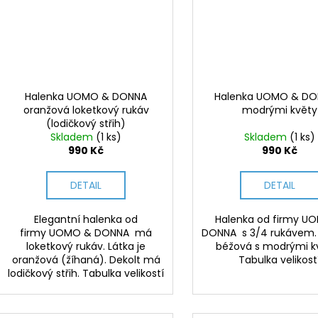
Halenka UOMO & DONNA
Halenka UOMO & DO
oranžová loketkový rukáv
modrými květy
(lodičkový střih)
Skladem
(1 ks)
Skladem
(1 ks)
990 Kč
990 Kč
DETAIL
DETAIL
Elegantní halenka od
Halenka od firmy U
firmy UOMO & DONNA má
DONNA s 3/4 rukávem. 
loketkový rukáv. Látka je
béžová s modrými k
oranžová (žíhaná). Dekolt má
Tabulka velikost
lodičkový střih. Tabulka velikostí