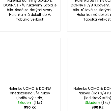
Halenka od firmy UOMO &
Halenka od firmy U
DONNA s 7/8 rukávem. Látka je
DONNA s 7/8 rukávem. 
bílo-šedá se zlatými vzory.
bílo-růžová se zlatými
Halenka má dekolt do V.
Halenka má dekolt 
Tabulka velikostí
Tabulka velikost
Halenka UOMO & DONNA
Halenka UOMO & DON
hnědozelená 3/4 rukáv
fialová (lila) 3/4 r
(lodičkový střih)
(lodičkový střih
Skladem
(1 ks)
Skladem
(1 ks)
990 Kč
990 Kč