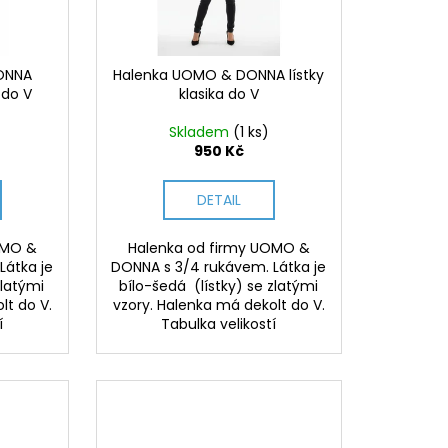
ONNA
Halenka UOMO & DONNA lístky
 do V
klasika do V
Skladem
(1 ks)
950 Kč
DETAIL
OMO &
Halenka od firmy UOMO &
Látka je
DONNA s 3/4 rukávem. Látka je
zlatými
bílo-šedá (lístky) se zlatými
lt do V.
vzory. Halenka má dekolt do V.
í
Tabulka velikostí