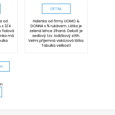
DETAIL
a od
Halenka od firmy UOMO &
 s 3/4
DONNA s ¾ rukávem. Látka je
e fialová
zelená lehce žíhaná. Dekolt je
lenka má
sedlový tzv. lodičkový střih.
bulka
Velmi příjemná viskózová látka.
Tabulka velikostí
CH
em