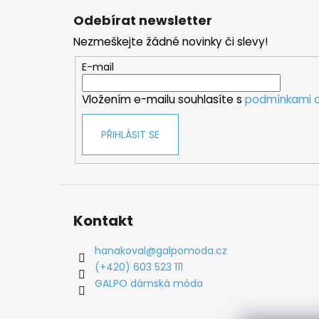
á
Odebírat newsletter
p
Nezmeškejte žádné novinky či slevy!
a
t
E-mail
í
Vložením e-mailu souhlasíte s
podmínkami o
PŘIHLÁSIT SE
Kontakt
hanakoval
@
galpomoda.cz
(+420) 603 523 111
GALPO dámská móda