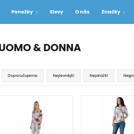
Ponožky
Slevy
O nás
Značky
Co potřebujete najít?
UOMO & DONNA
HLEDAT
Ř
a
Doporučujeme
Nejlevnější
Nejdražší
Nejp
Doporučujeme
z
e
V
n
ý
í
p
p
i
r
s
o
p