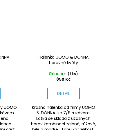
ONNA
Halenka UOMO & DONNA
barevné květy
Skladem
(1 ks)
850 Kč
DETAIL
rmy UOMO
Krásná halenka od firmy UOMO
ukávem.
& DONNA se 7/8 rukávem.
lněná
Látka se skládá z úžasných
 lehce
barev kombinaci zelené, růžové,
dní část
bílé a modré. Tabulka velikostí