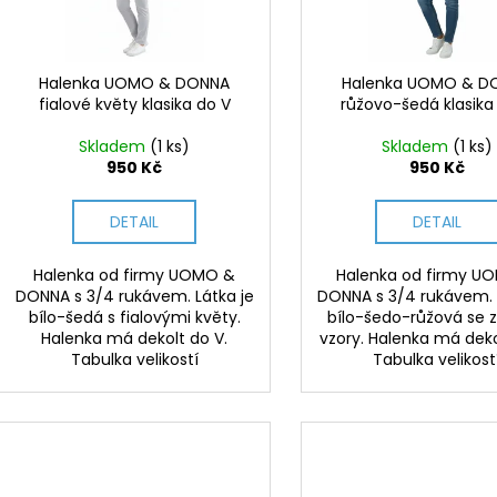
d
r
u
o
k
d
Halenka UOMO & DONNA
Halenka UOMO & D
t
fialové květy klasika do V
růžovo-šedá klasika
u
ů
k
Skladem
(1 ks)
Skladem
(1 ks)
t
950 Kč
950 Kč
ů
DETAIL
DETAIL
Halenka od firmy UOMO &
Halenka od firmy U
DONNA s 3/4 rukávem. Látka je
DONNA s 3/4 rukávem. 
bílo-šedá s fialovými květy.
bílo-šedo-růžová se 
Halenka má dekolt do V.
vzory. Halenka má deko
Tabulka velikostí
Tabulka velikost