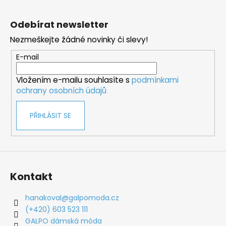
Z
á
Odebírat newsletter
p
Nezmeškejte žádné novinky či slevy!
a
t
E-mail
í
Vložením e-mailu souhlasíte s
podmínkami
ochrany osobních údajů
PŘIHLÁSIT SE
Kontakt
hanakoval
@
galpomoda.cz
(+420) 603 523 111
GALPO dámská móda