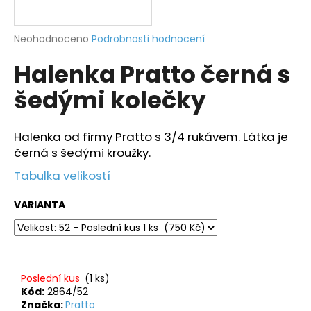
a
j
Průměrné
Neohodnoceno
Podrobnosti hodnocení
í
hodnocení
Halenka Pratto černá s
produktu
t
je
?
šedými kolečky
0,0
z
5
hvězdiček.
Halenka od firmy Pratto s 3/4 rukávem. Látka je
černá s šedými kroužky.
HLEDAT
Tabulka velikostí
VARIANTA
D
o
p
o
Poslední kus
(1 ks)
r
Kód:
2864/52
u
Značka:
Pratto