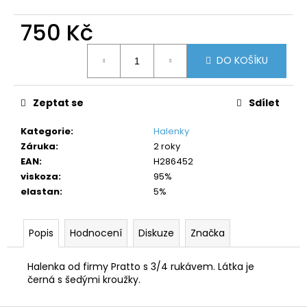
č
u
750 Kč
j
e
Měrná
m
DO KOŠÍKU
cena:
e
Zeptat se
Sdílet
Kategorie
:
Halenky
Záruka
:
2 roky
EAN
:
H286452
viskoza
:
95%
elastan
:
5%
Popis
Hodnocení
Diskuze
Značka
Halenka od firmy Pratto s 3/4 rukávem. Látka je
černá s šedými kroužky.