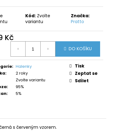
te
Kód:
Zvolte
Značka:
antu
variantu
Pratto
9 Kč
ná
DO KOŠÍKU
:
Tisk
gorie
:
Halenky
ka
:
2 roky
Zeptat se
Zvolte variantu
Sdílet
oza
:
95%
tan
:
5%
o-černá s červeným vzorem.