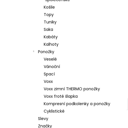
l
Košile
Topy
Tuniky
Saka
Kabáty
Kalhoty
Ponožky
Veselé
Vánoční
Spací
Voxx
Voxx zimní THERMO ponožky
Voxx froté šlapka
Kompresní podkolenky a ponožky
Cyklistické
Slevy
Značky