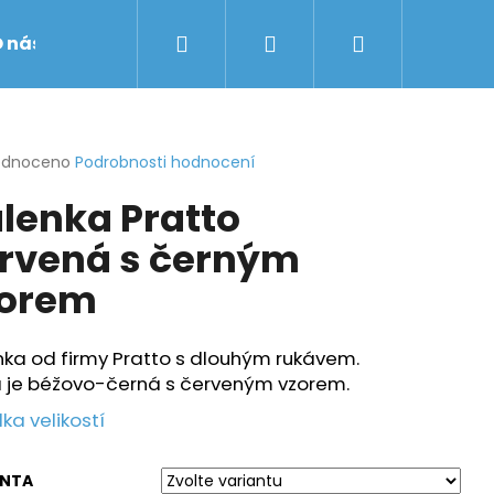
Hledat
Přihlášení
Nákupní
 nás
Obchodní podmínky
Značky
košík
rné
odnoceno
Podrobnosti hodnocení
cení
lenka Pratto
ktu
rvená s černým
orem
ček.
nka od firmy Pratto s dlouhým rukávem.
a je béžovo-černá s červeným vzorem.
ka velikostí
ANTA