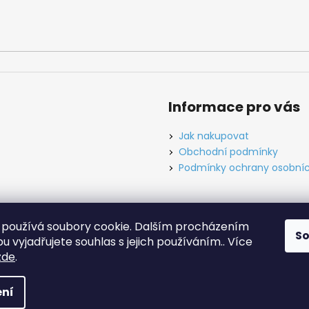
Informace pro vás
Jak nakupovat
Obchodní podmínky
Podmínky ochrany osobníc
používá soubory cookie. Dalším procházením
S
ínky
Ochrana osobních údajů
Tabulky velikostí
Kontakt
O ná
 vyjadřujete souhlas s jejich používáním.. Více
zde
.
hrazena.
Upravit nastavení cookies
ní