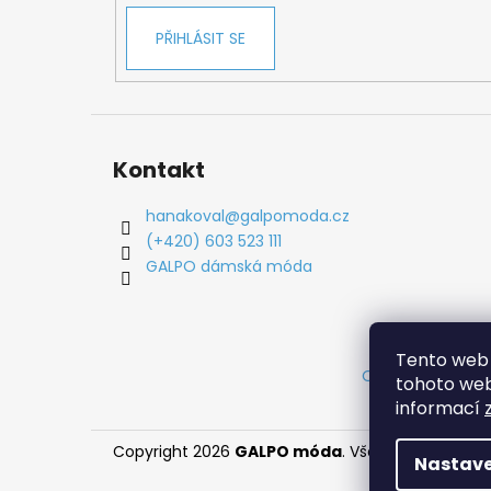
PŘIHLÁSIT SE
Kontakt
hanakoval
@
galpomoda.cz
(+420) 603 523 111
GALPO dámská móda
Tento web 
Obchodní podm
tohoto webu
informací
Copyright 2026
GALPO móda
. Všechna práva vy
Nastave