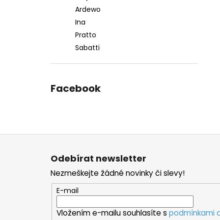
Ardewo
Ina
Pratto
Sabatti
Facebook
Z
á
Odebírat newsletter
p
Nezmeškejte žádné novinky či slevy!
a
t
E-mail
í
Vložením e-mailu souhlasíte s
podmínkami o