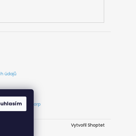
h údajů
ouhlasím
s
Vytvořil Cabakorp
Vytvořil Shoptet