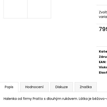
Zvol
vari
79
Měr
cena
Kate
Záru
EAN
:
Visk
Elas
Popis
Hodnocení
Diskuze
Značka
Halenka od firmy Pratto s dlouhým rukávem. Látka je béžov