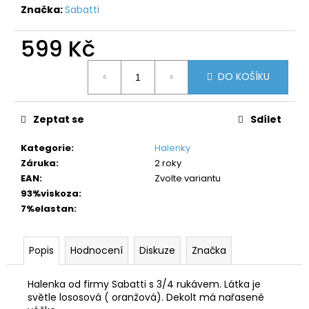
č
Značka:
Sabatti
u
j
599 Kč
e
m
Měrná
e
DO KOŠÍKU
cena:
Zeptat se
Sdílet
Kategorie
:
Halenky
Záruka
:
2 roky
EAN
:
Zvolte variantu
93%viskoza
:
7%elastan
:
Popis
Hodnocení
Diskuze
Značka
Halenka od firmy Sabatti s 3/4 rukávem. Látka je
světle lososová ( oranžová). Dekolt má nařasené