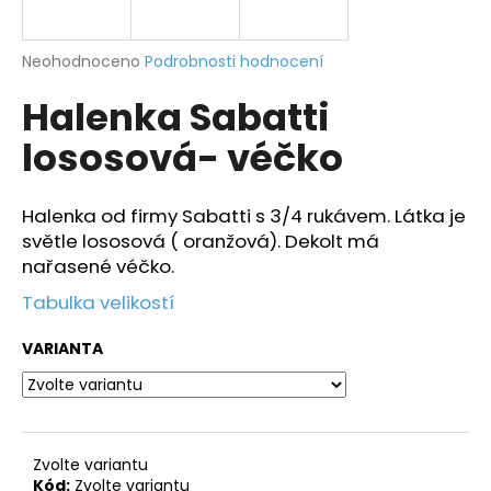
a
j
Průměrné
Neohodnoceno
Podrobnosti hodnocení
í
hodnocení
Halenka Sabatti
produktu
t
je
?
lososová- véčko
0,0
z
5
hvězdiček.
Halenka od firmy Sabatti s 3/4 rukávem. Látka je
světle lososová ( oranžová). Dekolt má
HLEDAT
nařasené véčko.
Tabulka velikostí
D
VARIANTA
o
p
o
r
Zvolte variantu
u
Kód:
Zvolte variantu