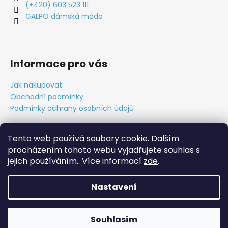
(+420) 603 523 111
GALPO dámská móda
Informace pro vás
Jak nakupovat
Obchodní podmínky
Podmínky ochrany osobních údajů
Tento web používá soubory cookie. Dalším
procházením tohoto webu vyjadřujete souhlas s
Obchodní podmínky
Ochrana osobních údajů
Tabulky velikostí
Kontakt
O nás
Vytvořil Cabakorp
jejich používáním.. Více informací
zde
.
Nastavení
Vytvořil Shoptet
Copyright 2026
GALPO móda
. Všechna práva vyhrazena.
Souhlasím
Upravit nastavení cookies