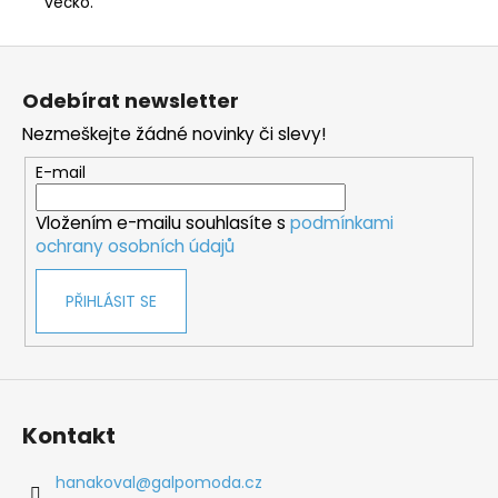
véčko.
Z
á
Odebírat newsletter
p
Nezmeškejte žádné novinky či slevy!
a
t
E-mail
í
Vložením e-mailu souhlasíte s
podmínkami
ochrany osobních údajů
PŘIHLÁSIT SE
Kontakt
hanakoval
@
galpomoda.cz