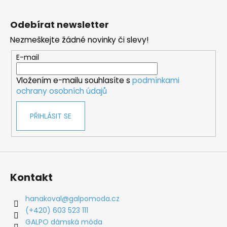
Z
á
Odebírat newsletter
p
Nezmeškejte žádné novinky či slevy!
a
t
E-mail
í
Vložením e-mailu souhlasíte s
podmínkami
ochrany osobních údajů
PŘIHLÁSIT SE
Kontakt
hanakoval
@
galpomoda.cz
(+420) 603 523 111
GALPO dámská móda