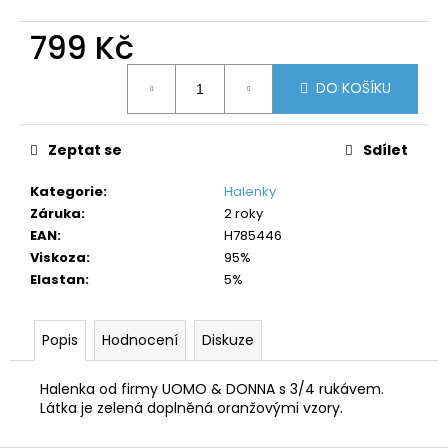
č
u
799 Kč
j
e
Měrná
m
DO KOŠÍKU
cena:
e
Zeptat se
Sdílet
Kategorie
:
Halenky
Záruka
:
2 roky
EAN
:
H785446
Viskoza
:
95%
Elastan
:
5%
Popis
Hodnocení
Diskuze
Halenka od firmy UOMO & DONNA s 3/4 rukávem.
Látka je zelená doplněná oranžovými vzory.