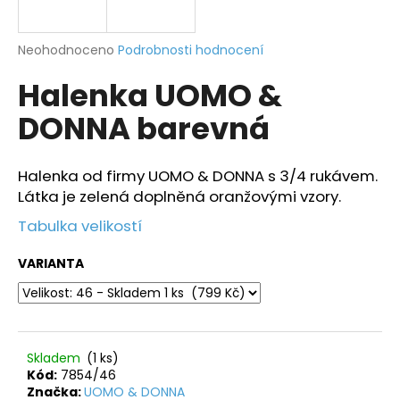
a
j
Průměrné
Neohodnoceno
Podrobnosti hodnocení
í
hodnocení
Halenka UOMO &
produktu
t
je
?
DONNA barevná
0,0
z
5
hvězdiček.
Halenka od firmy UOMO & DONNA s 3/4 rukávem.
Látka je zelená doplněná oranžovými vzory.
HLEDAT
Tabulka velikostí
VARIANTA
D
o
p
o
Skladem
(1 ks)
r
Kód:
7854/46
u
Značka:
UOMO & DONNA