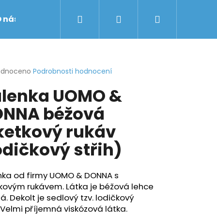
Hledat
Přihlášení
Nákupní
 nás
Obchodní podmínky
Značky
košík
rné
odnoceno
Podrobnosti hodnocení
cení
lenka UOMO &
ktu
NNA béžová
ketkový rukáv
ček.
odičkový střih)
nka od firmy
UOMO & DONNA s
tkovým rukávem. Látka je béžová lehce
á. Dekolt je sedlový tzv. lodičkový
. Velmi příjemná viskózová látka.