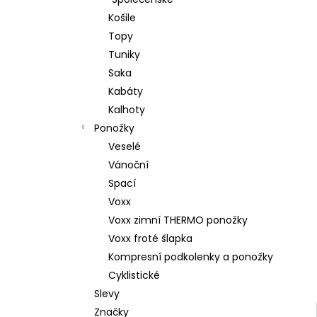
l
Košile
Topy
Tuniky
Saka
Kabáty
Kalhoty
Ponožky
Veselé
Vánoční
Spací
Voxx
Voxx zimní THERMO ponožky
Voxx froté šlapka
Kompresní podkolenky a ponožky
Cyklistické
Slevy
Značky