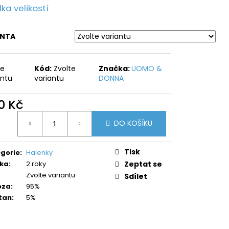
ka velikostí
ANTA
te
Kód:
Zvolte
Značka:
UOMO &
antu
variantu
DONNA
0 Kč
ná
DO KOŠÍKU
:
Tisk
gorie
:
Halenky
ka
:
2 roky
Zeptat se
Zvolte variantu
Sdílet
oza
:
95%
tan
:
5%