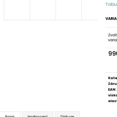
Tabul
VARI
Zvol
vari
99
Měr
cena
Kate
Záru
EAN
:
visk
elas
Popis
Hodnocení
Diskuze