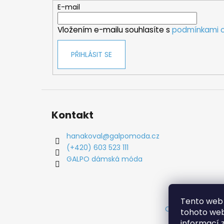
t
E-mail
í
Vložením e-mailu souhlasíte s
podmínkami o
PŘIHLÁSIT SE
Kontakt
hanakoval
@
galpomoda.cz
(+420) 603 523 111
GALPO dámská móda
Tento web 
Obchodní podm
tohoto webu
informací