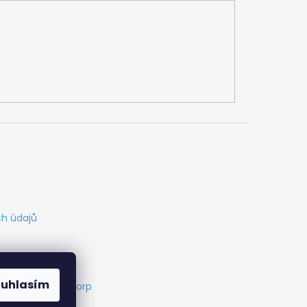
h údajů
ouhlasím
s
Vytvořil Cabakorp