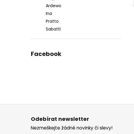
Ardewo
Ina
Pratto
Sabatti
Facebook
Z
á
Odebírat newsletter
p
Nezmeškejte žádné novinky či slevy!
a