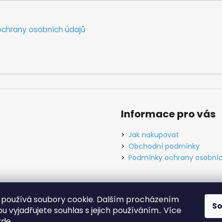
chrany osobních údajů
Informace pro vás
Jak nakupovat
Obchodní podmínky
Podmínky ochrany osobníc
používá soubory cookie. Dalším procházením
S
ínky
Ochrana osobních údajů
Tabulky velikostí
Kontakt
O ná
 vyjadřujete souhlas s jejich používáním.. Více
zde
.