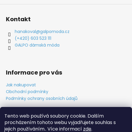
Kontakt
hanakoval
@
galpomoda.cz
(+420) 603 523 111
GALPO dámská móda
Informace pro vás
Jak nakupovat
Obchodní podmínky
Podmínky ochrany osobních údajů
Tento web používá soubory cookie. Dalším
procházením tohoto webu vyjadřujete souhlas s
Obchodní podmínky
Ochrana osobních údajů
Tabulky velikostí
Kontakt
O nás
Vytvořil Cabakorp
jejich používáním.. Více informací
zde
.