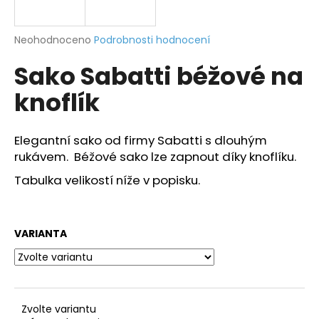
a
j
Průměrné
Neohodnoceno
Podrobnosti hodnocení
í
hodnocení
Sako Sabatti béžové na
produktu
t
je
?
knoflík
0,0
z
5
hvězdiček.
Elegantní sako od firmy Sabatti s dlouhým
rukávem. Béžové sako lze zapnout díky knoflíku.
HLEDAT
Tabulka velikostí níže v popisku.
D
VARIANTA
o
p
o
r
u
Zvolte variantu