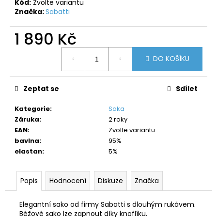
č
Kód:
Zvolte variantu
u
Značka:
Sabatti
j
e
1 890 Kč
m
Měrná
e
DO KOŠÍKU
cena:
Zeptat se
Sdílet
Kategorie
:
Saka
Záruka
:
2 roky
EAN
:
Zvolte variantu
bavlna
:
95%
elastan
:
5%
Popis
Hodnocení
Diskuze
Značka
Elegantní sako od firmy Sabatti s dlouhým rukávem.
Béžové sako lze zapnout díky knoflíku.