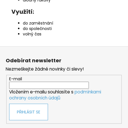
Využití:
do zaměstnání
do společnosti
volný čas
Z
á
Odebírat newsletter
p
Nezmeškejte žádné novinky či slevy!
a
t
E-mail
í
Vložením e-mailu souhlasíte s
podmínkami
ochrany osobních údajů
PŘIHLÁSIT SE