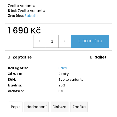
č
u
Zvolte variantu
Kód:
Zvolte variantu
j
Značka:
Sabatti
e
m
1 690 Kč
e
Měrná
DO KOŠÍKU
cena:
Zeptat se
Sdílet
Kategorie
:
Saka
Záruka
:
2 roky
EAN
:
Zvolte variantu
bavlna
:
95%
elastan
:
5%
Popis
Hodnocení
Diskuze
Značka