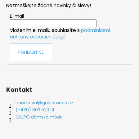
p
Nezmeškejte žádné novinky či slevy!
a
t
E-mail
í
Vložením e-mailu souhlasíte s
podmínkami
ochrany osobních údajů
PŘIHLÁSIT SE
Kontakt
hanakoval
@
galpomoda.cz
(+420) 603 523 111
GALPO dámská móda