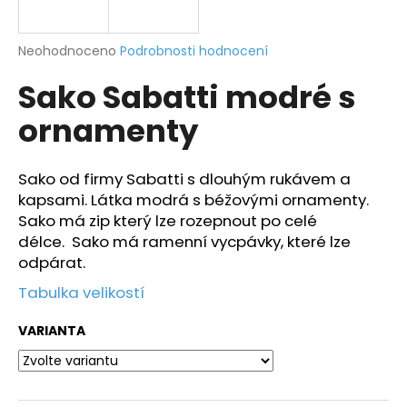
a
j
Průměrné
Neohodnoceno
Podrobnosti hodnocení
í
hodnocení
Sako Sabatti modré s
produktu
t
je
?
ornamenty
0,0
z
5
hvězdiček.
Sako od firmy Sabatti s dlouhým rukávem a
kapsami. Látka modrá s béžovými ornamenty.
HLEDAT
Sako má zip který lze rozepnout po celé
délce. Sako má ramenní vycpávky, které lze
odpárat.
D
Tabulka velikostí
o
p
VARIANTA
o
r
u