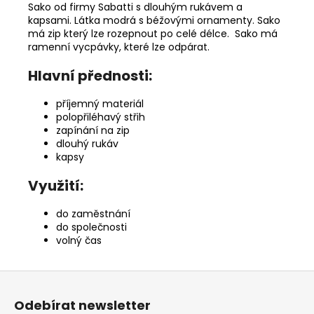
Sako od firmy Sabatti s dlouhým rukávem a
kapsami. Látka modrá s béžovými ornamenty. Sako
má zip který lze rozepnout po celé délce. Sako má
ramenní vycpávky, které lze odpárat.
Hlavní přednosti:
příjemný materiál
polopřiléhavý střih
zapínání na zip
dlouhý rukáv
kapsy
Využití:
do zaměstnání
do společnosti
volný čas
Z
á
Odebírat newsletter