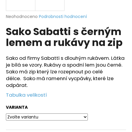
a
j
Průměrné
Neohodnoceno
Podrobnosti hodnocení
í
hodnocení
Sako Sabatti s černým
produktu
t
je
?
lemem a rukávy na zip
0,0
z
5
hvězdiček.
Sako od firmy Sabatti s dlouhým rukávem. Látka
je bílá se vzory. Rukávy a spodní lem jsou černé.
HLEDAT
Sako má zip který lze rozepnout po celé
délce. Sako má ramenní vycpávky, které lze
odpárat.
D
Tabulka velikostí
o
p
VARIANTA
o
r
u