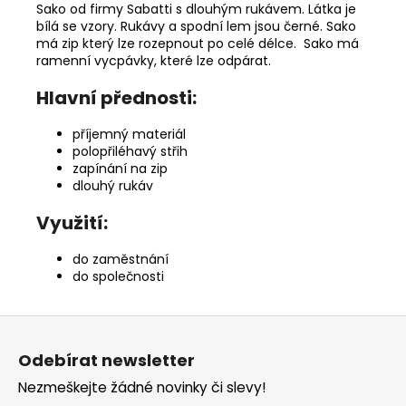
Sako od firmy Sabatti s dlouhým rukávem. Látka je
bílá se vzory. Rukávy a spodní lem jsou černé. Sako
má zip který lze rozepnout po celé délce. Sako má
ramenní vycpávky, které lze odpárat.
Hlavní přednosti:
příjemný materiál
polopřiléhavý střih
zapínání na zip
dlouhý rukáv
Využití:
do zaměstnání
do společnosti
Z
á
Odebírat newsletter
p
Nezmeškejte žádné novinky či slevy!
a