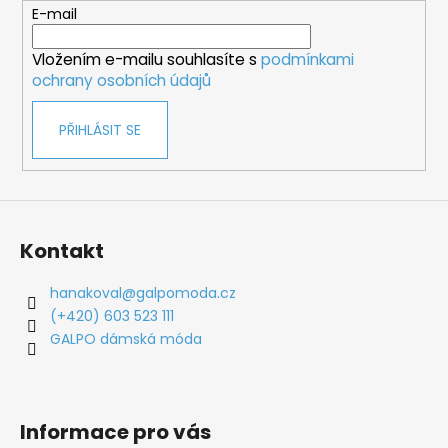
t
E-mail
í
Vložením e-mailu souhlasíte s
podmínkami
ochrany osobních údajů
PŘIHLÁSIT SE
Kontakt
hanakoval
@
galpomoda.cz
(+420) 603 523 111
GALPO dámská móda
Informace pro vás