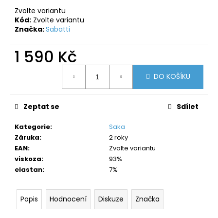
č
u
Zvolte variantu
Kód:
Zvolte variantu
j
Značka:
Sabatti
e
m
1 590 Kč
e
Měrná
DO KOŠÍKU
cena:
Zeptat se
Sdílet
Kategorie
:
Saka
Záruka
:
2 roky
EAN
:
Zvolte variantu
viskoza
:
93%
elastan
:
7%
Popis
Hodnocení
Diskuze
Značka