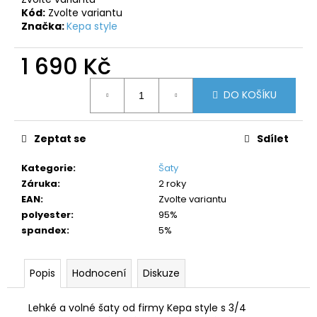
č
Kód:
Zvolte variantu
u
Značka:
Kepa style
j
e
1 690 Kč
m
e
Měrná
DO KOŠÍKU
cena:
Zeptat se
Sdílet
Kategorie
:
Šaty
Záruka
:
2 roky
EAN
:
Zvolte variantu
polyester
:
95%
spandex
:
5%
Popis
Hodnocení
Diskuze
Lehké a volné šaty od firmy Kepa style s 3/4