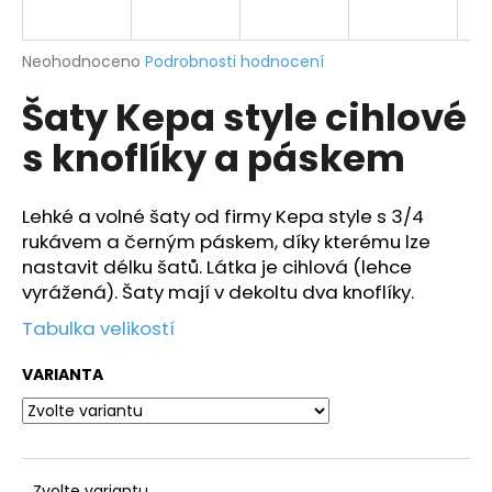
a
j
Průměrné
Neohodnoceno
Podrobnosti hodnocení
í
hodnocení
Šaty Kepa style cihlové
produktu
t
je
?
s knoflíky a páskem
0,0
z
5
hvězdiček.
Lehké a volné šaty od firmy Kepa style s 3/4
rukávem a černým páskem, díky kterému lze
HLEDAT
nastavit délku šatů. Látka je cihlová (lehce
vyrážená). Šaty mají v dekoltu dva knoflíky.
Tabulka velikostí
D
o
VARIANTA
p
o
r
u
Zvolte variantu