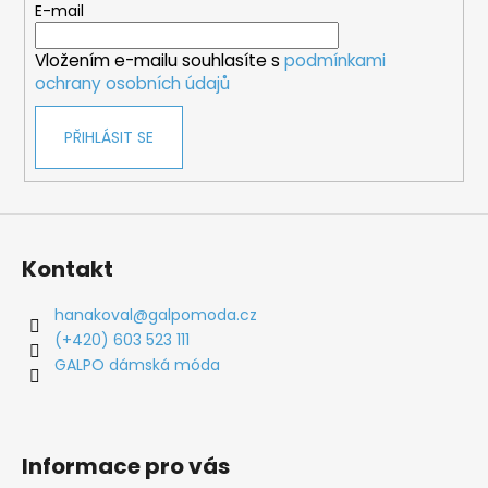
t
E-mail
í
Vložením e-mailu souhlasíte s
podmínkami
ochrany osobních údajů
PŘIHLÁSIT SE
Kontakt
hanakoval
@
galpomoda.cz
(+420) 603 523 111
GALPO dámská móda
Informace pro vás