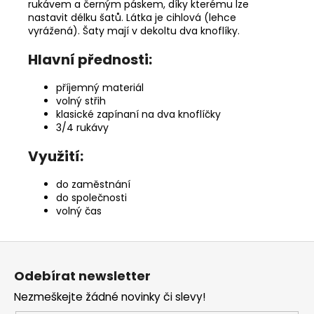
rukávem a černým páskem, díky kterému lze
nastavit délku šatů. Látka je cihlová (lehce
vyrážená). Šaty mají v dekoltu dva knoflíky.
Hlavní přednosti:
příjemný materiál
volný střih
klasické zapínaní na dva knoflíčky
3/4 rukávy
Využití:
do zaměstnání
do společnosti
volný čas
Z
á
Odebírat newsletter
p
Nezmeškejte žádné novinky či slevy!
a