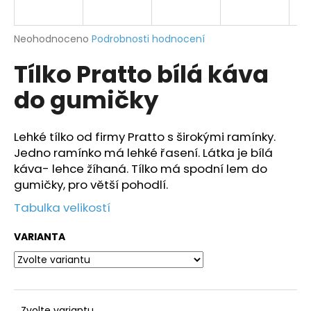
a
j
Průměrné
Neohodnoceno
Podrobnosti hodnocení
í
hodnocení
Tílko Pratto bílá káva
produktu
t
je
?
do gumičky
0,0
z
5
hvězdiček.
Lehké tílko od firmy Pratto s širokými ramínky.
Jedno ramínko má lehké řasení. Látka je bílá
HLEDAT
káva- lehce žíhaná. Tílko má spodní lem do
gumičky, pro větší pohodlí.
Tabulka velikostí
D
o
VARIANTA
p
o
r
u
Zvolte variantu