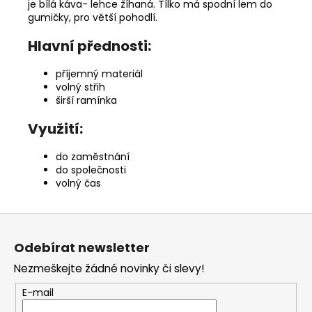
je bílá káva- lehce žíhaná. Tílko má spodní lem do
gumičky, pro větší pohodlí.
Hlavní přednosti:
příjemný materiál
volný střih
širší ramínka
Využití:
do zaměstnání
do společnosti
volný čas
Z
á
Odebírat newsletter
p
Nezmeškejte žádné novinky či slevy!
a
t
E-mail