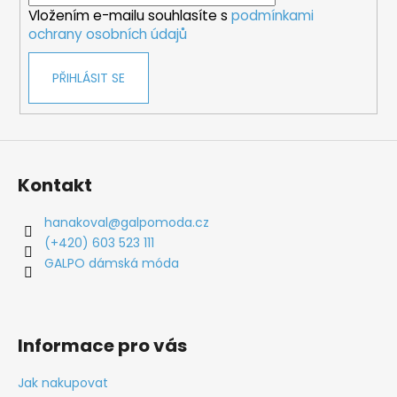
í
Vložením e-mailu souhlasíte s
podmínkami
ochrany osobních údajů
PŘIHLÁSIT SE
Kontakt
hanakoval
@
galpomoda.cz
(+420) 603 523 111
GALPO dámská móda
Informace pro vás
Jak nakupovat