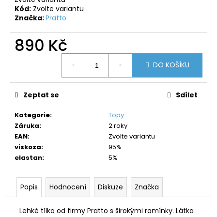
č
Kód:
Zvolte variantu
u
Značka:
Pratto
j
e
890 Kč
m
e
Měrná
DO KOŠÍKU
cena:
Zeptat se
Sdílet
Kategorie
:
Topy
Záruka
:
2 roky
EAN
:
Zvolte variantu
viskoza
:
95%
elastan
:
5%
Popis
Hodnocení
Diskuze
Značka
Lehké tílko od firmy Pratto s širokými ramínky. Látka