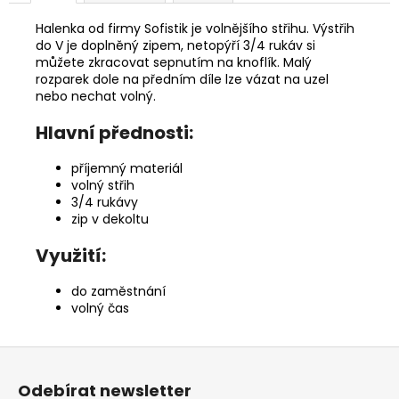
Halenka od firmy Sofistik je volnějšího střihu. Výstřih
do V je doplněný zipem, netopýří 3/4 rukáv si
můžete zkracovat sepnutím na knoflík. Malý
rozparek dole na předním díle lze vázat na uzel
nebo nechat volný.
Hlavní přednosti:
příjemný materiál
volný střih
3/4 rukávy
zip v dekoltu
Využití:
do zaměstnání
volný čas
Z
á
Odebírat newsletter