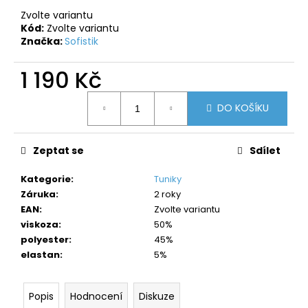
č
u
Zvolte variantu
Kód:
Zvolte variantu
j
Značka:
Sofistik
e
m
1 190 Kč
e
Měrná
DO KOŠÍKU
cena:
Zeptat se
Sdílet
Kategorie
:
Tuniky
Záruka
:
2 roky
EAN
:
Zvolte variantu
viskoza
:
50%
polyester
:
45%
elastan
:
5%
Popis
Hodnocení
Diskuze