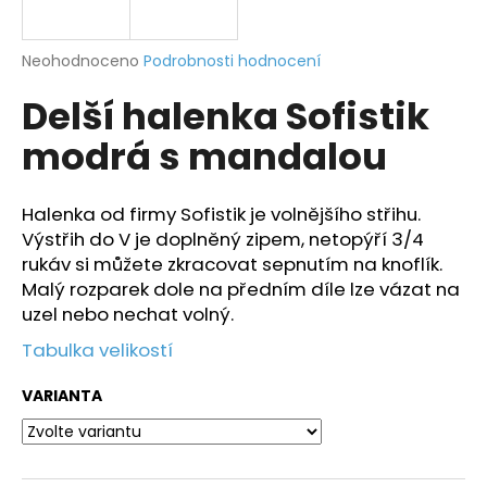
a
j
Průměrné
Neohodnoceno
Podrobnosti hodnocení
í
hodnocení
Delší halenka Sofistik
produktu
t
je
?
modrá s mandalou
0,0
z
5
hvězdiček.
Halenka od firmy Sofistik je volnějšího střihu.
Výstřih do V je doplněný zipem, netopýří 3/4
HLEDAT
rukáv si můžete zkracovat sepnutím na knoflík.
Malý rozparek dole na předním díle lze vázat na
uzel nebo nechat volný.
D
Tabulka velikostí
o
p
VARIANTA
o
r
u