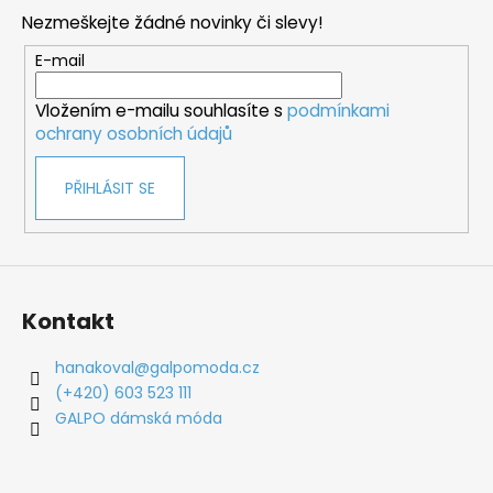
p
Nezmeškejte žádné novinky či slevy!
a
t
E-mail
í
Vložením e-mailu souhlasíte s
podmínkami
ochrany osobních údajů
PŘIHLÁSIT SE
Kontakt
hanakoval
@
galpomoda.cz
(+420) 603 523 111
GALPO dámská móda