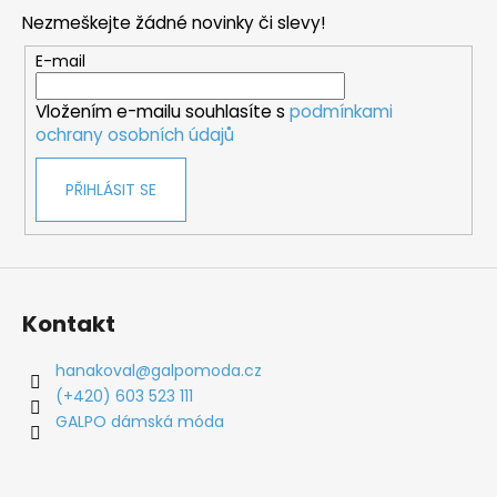
p
Nezmeškejte žádné novinky či slevy!
a
t
E-mail
í
Vložením e-mailu souhlasíte s
podmínkami
ochrany osobních údajů
PŘIHLÁSIT SE
Kontakt
hanakoval
@
galpomoda.cz
(+420) 603 523 111
GALPO dámská móda