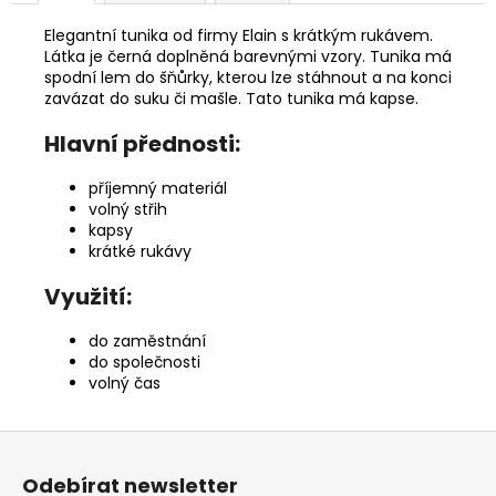
Elegantní tunika od firmy Elain s krátkým rukávem.
Látka je černá doplněná barevnými vzory. Tunika má
spodní lem do šňůrky, kterou lze stáhnout a na konci
zavázat do suku či mašle. Tato tunika má kapse.
Hlavní přednosti:
příjemný materiál
volný střih
kapsy
krátké rukávy
Využití:
do zaměstnání
do společnosti
volný čas
Z
á
Odebírat newsletter