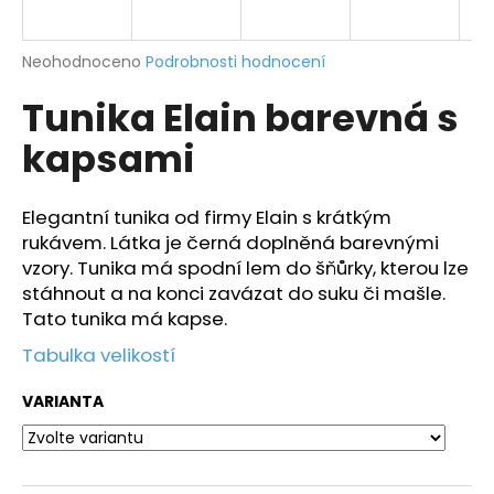
a
j
Průměrné
Neohodnoceno
Podrobnosti hodnocení
í
hodnocení
Tunika Elain barevná s
produktu
t
je
?
kapsami
0,0
z
5
hvězdiček.
Elegantní tunika od firmy Elain s krátkým
rukávem. Látka je černá doplněná barevnými
HLEDAT
vzory. Tunika má spodní lem do šňůrky, kterou lze
stáhnout a na konci zavázat do suku či mašle.
Tato tunika má kapse.
D
Tabulka velikostí
o
p
VARIANTA
o
r
u