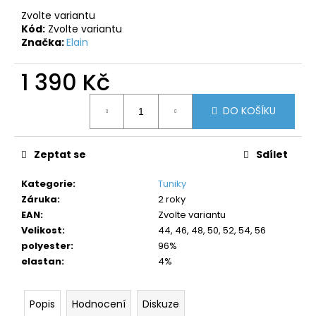
č
u
Zvolte variantu
Kód:
Zvolte variantu
j
Značka:
Elain
e
m
1 390 Kč
e
Měrná
DO KOŠÍKU
cena:
Zeptat se
Sdílet
Kategorie
:
Tuniky
Záruka
:
2 roky
EAN
:
Zvolte variantu
Velikost
:
44, 46, 48, 50, 52, 54, 56
polyester
:
96%
elastan
:
4%
Popis
Hodnocení
Diskuze