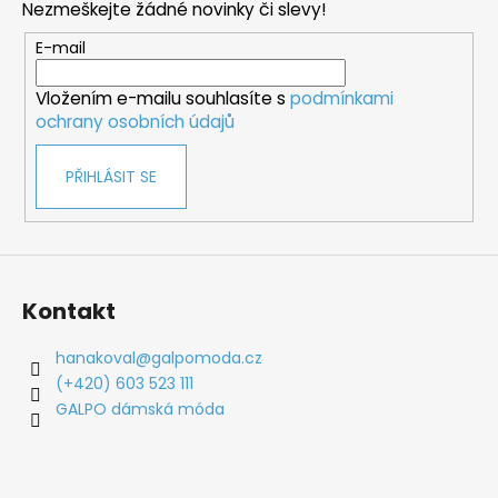
Nezmeškejte žádné novinky či slevy!
a
t
E-mail
í
Vložením e-mailu souhlasíte s
podmínkami
ochrany osobních údajů
PŘIHLÁSIT SE
Kontakt
hanakoval
@
galpomoda.cz
(+420) 603 523 111
GALPO dámská móda