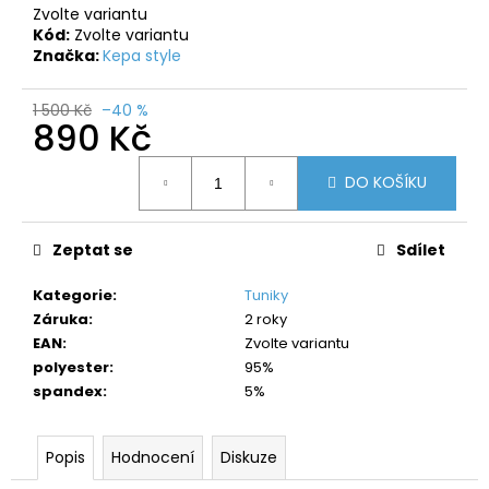
č
Zvolte variantu
u
Kód:
Zvolte variantu
j
Značka:
Kepa style
e
m
1 500 Kč
–40 %
e
890 Kč
Měrná
DO KOŠÍKU
cena:
Zeptat se
Sdílet
Kategorie
:
Tuniky
Záruka
:
2 roky
EAN
:
Zvolte variantu
polyester
:
95%
spandex
:
5%
Popis
Hodnocení
Diskuze