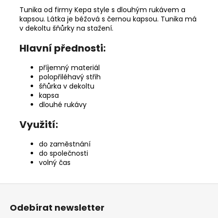
Tunika od firmy Kepa style s dlouhým rukávem a
kapsou. Látka je béžová s černou kapsou. Tunika má
v dekoltu šňůrky na stažení.
Hlavní přednosti:
příjemný materiál
polopřiléhavý střih
šňůrka v dekoltu
kapsa
dlouhé rukávy
Využití:
do zaměstnání
do společnosti
volný čas
Z
á
Odebírat newsletter
p