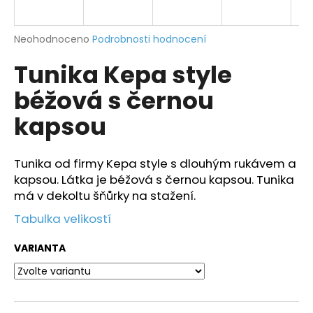
a
j
Průměrné
Neohodnoceno
Podrobnosti hodnocení
í
hodnocení
Tunika Kepa style
produktu
t
je
?
béžová s černou
0,0
z
kapsou
5
hvězdiček.
Tunika od firmy Kepa style s dlouhým rukávem a
HLEDAT
kapsou. Látka je béžová s černou kapsou. Tunika
má v dekoltu šňůrky na stažení.
Tabulka velikostí
D
o
VARIANTA
p
o
r
u