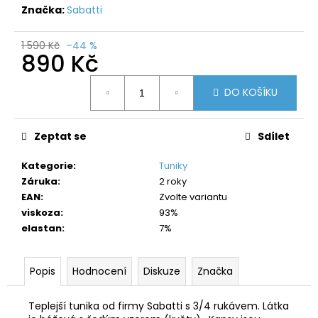
č
Značka:
Sabatti
u
j
1 590 Kč
–44 %
e
890 Kč
m
e
Měrná
DO KOŠÍKU
cena:
Zeptat se
Sdílet
Kategorie
:
Tuniky
Záruka
:
2 roky
EAN
:
Zvolte variantu
viskoza
:
93%
elastan
:
7%
Popis
Hodnocení
Diskuze
Značka
Teplejší tunika od firmy Sabatti s 3/4 rukávem. Látka