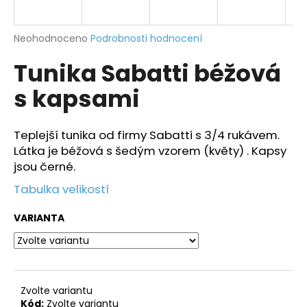
a
j
Průměrné
Neohodnoceno
Podrobnosti hodnocení
í
hodnocení
Tunika Sabatti béžová
produktu
t
je
?
s kapsami
0,0
z
5
hvězdiček.
Teplejší tunika od firmy Sabatti s 3/4 rukávem.
Látka je béžová s šedým vzorem (květy) . Kapsy
HLEDAT
jsou černé.
Tabulka velikostí
D
VARIANTA
o
p
o
r
Zvolte variantu
u
Kód:
Zvolte variantu