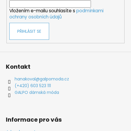
í
Vložením e-mailu souhlasíte s
podmínkami
ochrany osobních údajů
PŘIHLÁSIT SE
Kontakt
hanakoval
@
galpomoda.cz
(+420) 603 523 111
GALPO dámská móda
Informace pro vás