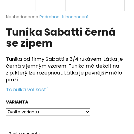
a
j
Průměrné
Neohodnoceno
Podrobnosti hodnocení
í
hodnocení
Tunika Sabatti černá
produktu
t
je
?
se zipem
0,0
z
5
hvězdiček.
Tunika od firmy Sabatti s 3/4 rukávem. Látka je
černá s jemným vzorem. Tunika má dekolt na
HLEDAT
zip, který lze rozepnout. Látka je pevnější-málo
pruží.
Tabulka velikostí
D
o
VARIANTA
p
o
r
u
Zvolte variantu