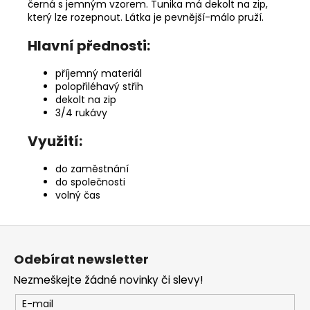
černá s jemným vzorem. Tunika má dekolt na zip,
který lze rozepnout. Látka je pevnější-málo pruží.
Hlavní přednosti:
příjemný materiál
polopřiléhavý střih
dekolt na zip
3/4 rukávy
Využití:
do zaměstnání
do společnosti
volný čas
Z
á
Odebírat newsletter
p
Nezmeškejte žádné novinky či slevy!
a
t
E-mail