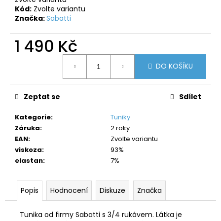
č
Kód:
Zvolte variantu
u
Značka:
Sabatti
j
e
1 490 Kč
m
e
Měrná
DO KOŠÍKU
cena:
Zeptat se
Sdílet
Kategorie
:
Tuniky
Záruka
:
2 roky
EAN
:
Zvolte variantu
viskoza
:
93%
elastan
:
7%
Popis
Hodnocení
Diskuze
Značka
Tunika od firmy Sabatti s 3/4 rukávem. Látka je