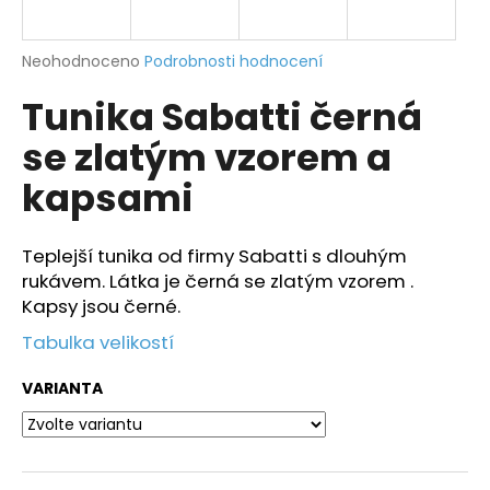
a
j
Průměrné
Neohodnoceno
Podrobnosti hodnocení
í
hodnocení
Tunika Sabatti černá
produktu
t
je
?
se zlatým vzorem a
0,0
z
kapsami
5
hvězdiček.
Teplejší tunika od firmy Sabatti s dlouhým
HLEDAT
rukávem. Látka je černá se zlatým vzorem .
Kapsy jsou černé.
Tabulka velikostí
D
o
VARIANTA
p
o
r
u