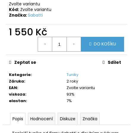
č
Zvolte variantu
u
Kód:
Zvolte variantu
j
Značka:
Sabatti
e
m
1 550 Kč
e
Měrná
DO KOŠÍKU
cena:
Zeptat se
Sdílet
Kategorie
:
Tuniky
Záruka
:
2 roky
EAN
:
Zvolte variantu
viskoza
:
93%
elastan
:
7%
Popis
Hodnocení
Diskuze
Značka