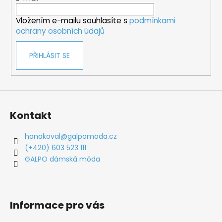
í
Vložením e-mailu souhlasíte s
podmínkami
ochrany osobních údajů
PŘIHLÁSIT SE
Kontakt
hanakoval
@
galpomoda.cz
(+420) 603 523 111
GALPO dámská móda
Informace pro vás