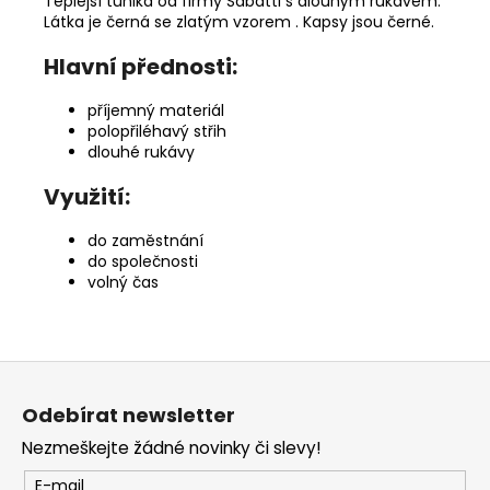
Teplejší tunika od firmy Sabatti s dlouhým rukávem.
Látka je černá se zlatým vzorem . Kapsy jsou černé.
Hlavní přednosti:
příjemný materiál
polopřiléhavý střih
dlouhé rukávy
Využití:
do zaměstnání
do společnosti
volný čas
Z
á
Odebírat newsletter
p
Nezmeškejte žádné novinky či slevy!
a
t
E-mail