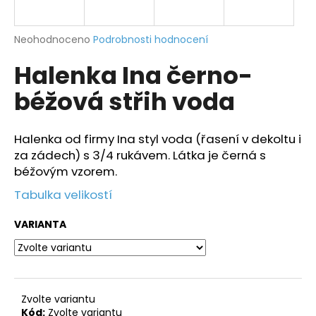
a
j
Průměrné
Neohodnoceno
Podrobnosti hodnocení
í
hodnocení
Halenka Ina černo-
produktu
t
je
?
béžová střih voda
0,0
z
5
hvězdiček.
Halenka od firmy Ina styl voda (řasení v dekoltu i
za zádech) s 3/4 rukávem. Látka je černá s
HLEDAT
béžovým vzorem.
Tabulka velikostí
D
VARIANTA
o
p
o
r
Zvolte variantu
u
Kód:
Zvolte variantu