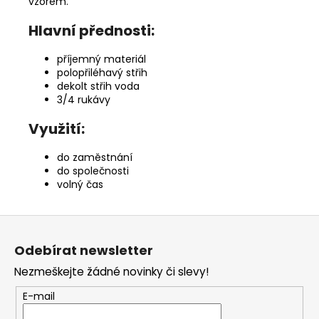
vzorem.
Hlavní přednosti:
příjemný materiál
polopřiléhavý střih
dekolt střih voda
3/4 rukávy
Využití:
do zaměstnání
do společnosti
volný čas
Z
á
Odebírat newsletter
p
Nezmeškejte žádné novinky či slevy!
a
t
E-mail
í