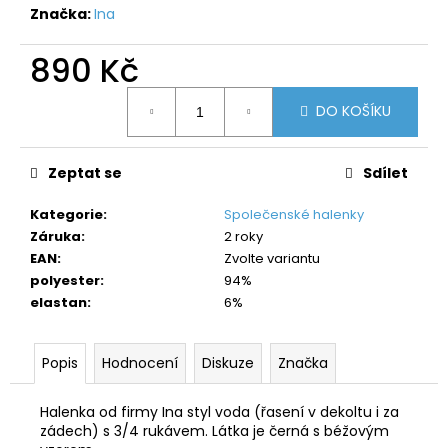
č
Značka:
Ina
u
j
890 Kč
e
m
Měrná
e
DO KOŠÍKU
cena:
Zeptat se
Sdílet
Kategorie
:
Společenské halenky
Záruka
:
2 roky
EAN
:
Zvolte variantu
polyester
:
94%
elastan
:
6%
Popis
Hodnocení
Diskuze
Značka
Halenka od firmy Ina styl voda (řasení v dekoltu i za
zádech) s 3/4 rukávem. Látka je černá s béžovým