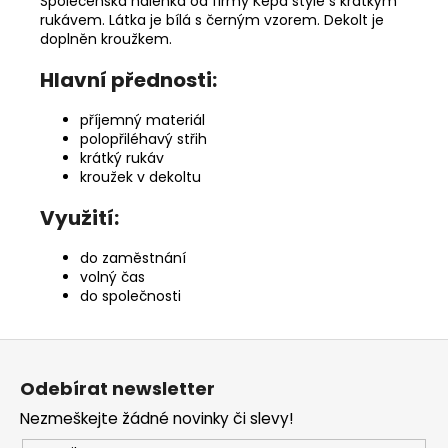
Společenská halenka od firmy Kepa style s krátkým
rukávem. Látka je bílá s černým vzorem. Dekolt je
doplněn kroužkem.
Hlavní přednosti:
příjemný materiál
polopřiléhavý střih
krátký rukáv
kroužek v dekoltu
Využití:
do zaměstnání
volný čas
do společnosti
Z
á
Odebírat newsletter
p
Nezmeškejte žádné novinky či slevy!
a