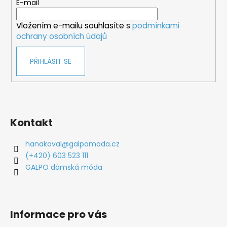
t
E-mail
í
Vložením e-mailu souhlasíte s
podmínkami
ochrany osobních údajů
PŘIHLÁSIT SE
Kontakt
hanakoval
@
galpomoda.cz
(+420) 603 523 111
GALPO dámská móda
Informace pro vás