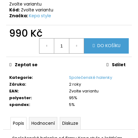
č
Zvolte variantu
u
Kód:
Zvolte variantu
j
Značka:
Kepa style
e
m
990 Kč
e
Měrná
DO KOŠÍKU
cena:
Zeptat se
Sdílet
Kategorie
:
Společenské halenky
Záruka
:
2 roky
EAN
:
Zvolte variantu
polyester
:
95%
spandex
:
5%
Popis
Hodnocení
Diskuze