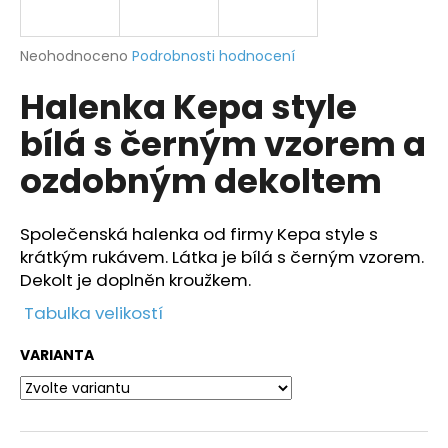
a
j
Průměrné
Neohodnoceno
Podrobnosti hodnocení
í
hodnocení
Halenka Kepa style
produktu
t
je
?
bílá s černým vzorem a
0,0
z
ozdobným dekoltem
5
hvězdiček.
Společenská halenka od firmy Kepa style s
HLEDAT
krátkým rukávem. Látka je bílá s černým vzorem.
Dekolt je doplněn kroužkem.
Tabulka velikostí
D
o
VARIANTA
p
o
r
u