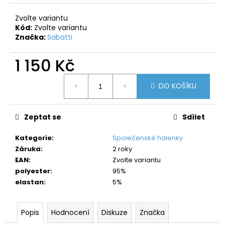
č
u
Zvolte variantu
j
Kód:
Zvolte variantu
e
Značka:
Sabatti
m
e
1 150 Kč
Měrná
DO KOŠÍKU
cena:
Zeptat se
Sdílet
Kategorie
:
Společenské halenky
Záruka
:
2 roky
EAN
:
Zvolte variantu
polyester
:
95%
elastan
:
5%
Popis
Hodnocení
Diskuze
Značka