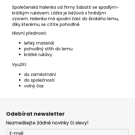
Společenská halenka od firmy Sabatti se spadlým-
krátkým rukávem. Látka je béžová s hnědým
vzorem. Halenka má spodní část do širokého lemu,
díky kterému se cítíte pohodlně.
Hlavní přednosti:
lehký materiál
pohodlný střih do lemu
krátké rukávy
Využití:
do zaměstnání
do společnosti
volný čas
Z
á
Odebírat newsletter
p
Nezmeškejte žádné novinky či slevy!
a
t
E-mail