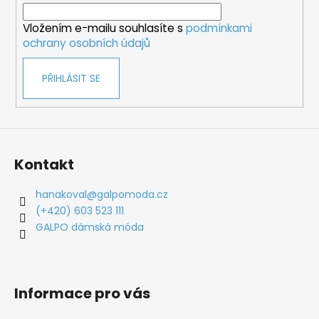
í
Vložením e-mailu souhlasíte s
podmínkami
ochrany osobních údajů
PŘIHLÁSIT SE
Kontakt
hanakoval
@
galpomoda.cz
(+420) 603 523 111
GALPO dámská móda
Informace pro vás