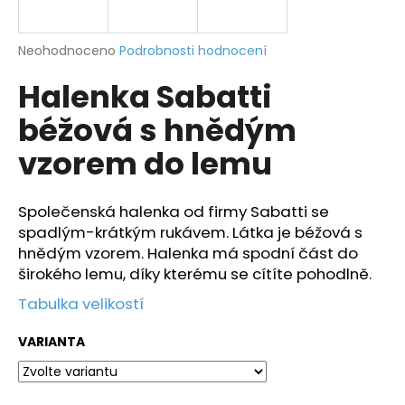
a
j
Průměrné
Neohodnoceno
Podrobnosti hodnocení
í
hodnocení
Halenka Sabatti
produktu
t
je
?
béžová s hnědým
0,0
z
vzorem do lemu
5
hvězdiček.
Společenská halenka od firmy Sabatti se
HLEDAT
spadlým-krátkým rukávem. Látka je béžová s
hnědým vzorem. Halenka má spodní část do
širokého lemu, díky kterému se cítíte pohodlně.
D
Tabulka velikostí
o
p
VARIANTA
o
r
u