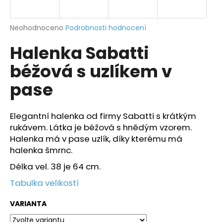
a
j
Průměrné
Neohodnoceno
Podrobnosti hodnocení
í
hodnocení
Halenka Sabatti
produktu
t
je
?
béžová s uzlíkem v
0,0
z
pase
5
hvězdiček.
Elegantní halenka od firmy Sabatti s krátkým
HLEDAT
rukávem. Látka je béžová s hnědým vzorem.
Halenka má v pase uzlík, díky kterému má
halenka šmrnc.
D
Délka vel. 38 je 64 cm.
o
p
Tabulka velikostí
o
r
VARIANTA
u