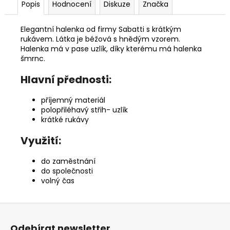
Popis
Hodnocení
Diskuze
Značka
Elegantní halenka od firmy Sabatti s krátkým
rukávem. Látka je béžová s hnědým vzorem.
Halenka má v pase uzlík, díky kterému má halenka
šmrnc.
Hlavní přednosti:
příjemný materiál
polopřiléhavý střih- uzlík
krátké rukávy
Využití:
do zaměstnání
do společnosti
volný čas
Z
á
Odebírat newsletter