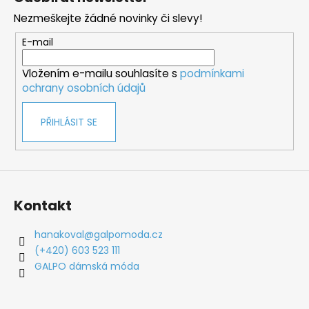
p
Nezmeškejte žádné novinky či slevy!
a
t
E-mail
í
Vložením e-mailu souhlasíte s
podmínkami
ochrany osobních údajů
PŘIHLÁSIT SE
Kontakt
hanakoval
@
galpomoda.cz
(+420) 603 523 111
GALPO dámská móda