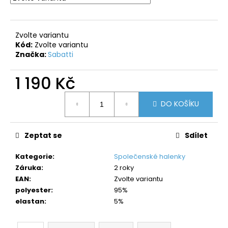
č
u
j
e
Zvolte variantu
m
Kód:
Zvolte variantu
Značka:
Sabatti
e
1 190 Kč
Měrná
DO KOŠÍKU
cena:
Zeptat se
Sdílet
Kategorie
:
Společenské halenky
Záruka
:
2 roky
EAN
:
Zvolte variantu
polyester
:
95%
elastan
:
5%