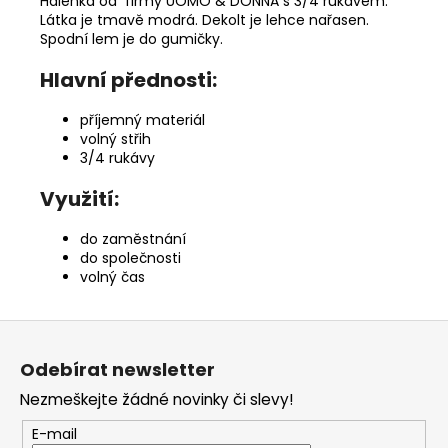
Halenka od firmy UOMO & DONNA s 3/4 rukávem.
Látka je tmavě modrá. Dekolt je lehce nařasen.
Spodní lem je do gumičky.
Hlavní přednosti:
příjemný materiál
volný střih
3/4 rukávy
Využití:
do zaměstnání
do společnosti
volný čas
Z
á
Odebírat newsletter
p
Nezmeškejte žádné novinky či slevy!
a
t
E-mail