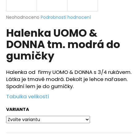
a
j
Průměrné
Neohodnoceno
Podrobnosti hodnocení
í
hodnocení
Halenka UOMO &
produktu
t
je
?
DONNA tm. modrá do
0,0
z
gumičky
5
hvězdiček.
Halenka od firmy UOMO & DONNA s 3/4 rukávem.
HLEDAT
Látka je tmavě modrá. Dekolt je lehce nařasen.
Spodní lem je do gumičky.
Tabulka velikostí
D
o
VARIANTA
p
o
r
u