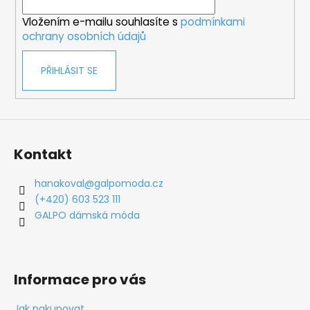
í
Vložením e-mailu souhlasíte s
podmínkami
ochrany osobních údajů
PŘIHLÁSIT SE
Kontakt
hanakoval
@
galpomoda.cz
(+420) 603 523 111
GALPO dámská móda
Informace pro vás
Jak nakupovat