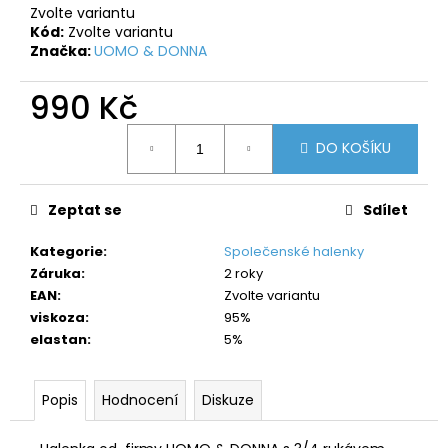
č
Zvolte variantu
u
Kód:
Zvolte variantu
j
Značka:
UOMO & DONNA
e
m
990 Kč
e
Měrná
DO KOŠÍKU
cena:
Zeptat se
Sdílet
Kategorie
:
Společenské halenky
Záruka
:
2 roky
EAN
:
Zvolte variantu
viskoza
:
95%
elastan
:
5%
Popis
Hodnocení
Diskuze