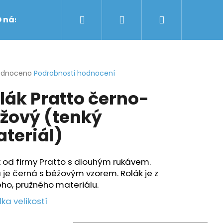
Hledat
Přihlášení
Nákupní
 nás
Obchodní podmínky
Značky
košík
rné
odnoceno
Podrobnosti hodnocení
cení
lák Pratto černo-
ktu
žový (tenký
teriál)
ček.
 od firmy Pratto s dlouhým rukávem.
 je černá s béžovým vzorem. Rolák je z
ho, pružného materiálu.
ka velikostí