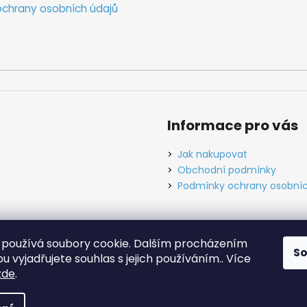
chrany osobních údajů
Informace pro vás
Jak nakupovat
Obchodní podmínky
Podmínky ochrany osobníc
používá soubory cookie. Dalším procházením
S
ínky
Ochrana osobních údajů
Tabulky velikostí
Kontakt
O ná
 vyjadřujete souhlas s jejich používáním.. Více
zde
.
hrazena.
Upravit nastavení cookies