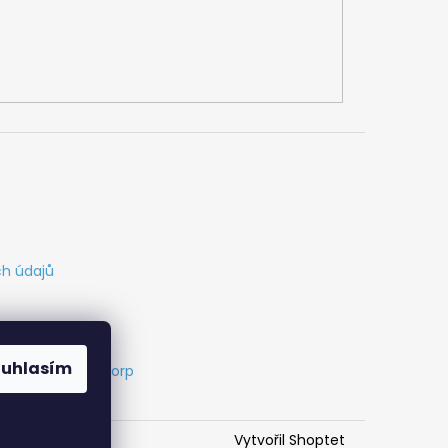
h údajů
ouhlasím
s
Vytvořil Cabakorp
Vytvořil Shoptet