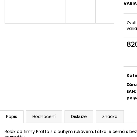
VARI
Zvol
vari
82
Měr
cena
Kate
Záru
EAN
:
poly
Popis
Hodnocení
Diskuze
Značka
Rolák od firmy Pratto s dlouhým rukávem. Látka je černá s bé