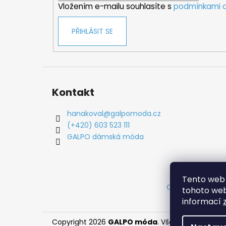
Vložením e-mailu souhlasíte s
podmínkami o
PŘIHLÁSIT SE
Kontakt
hanakoval
@
galpomoda.cz
(+420) 603 523 111
GALPO dámská móda
Tento web 
Obchodní podm
tohoto webu
informací
Copyright 2026
GALPO móda
. Všechna práva vy