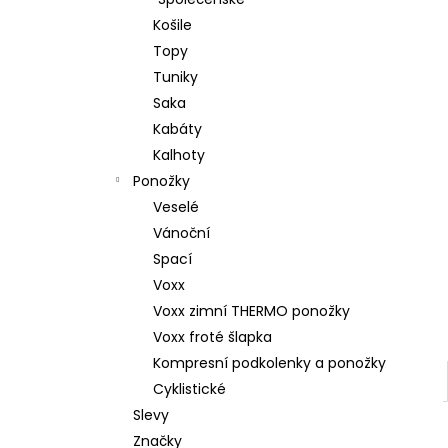
l
Košile
Topy
Tuniky
Saka
Kabáty
Kalhoty
Ponožky
Veselé
Vánoční
Spací
Voxx
Voxx zimní THERMO ponožky
Voxx froté šlapka
Kompresní podkolenky a ponožky
Cyklistické
Slevy
Značky