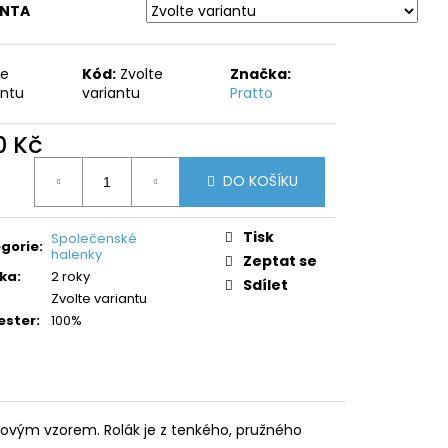
ANTA
te
Kód:
Zvolte
Značka:
antu
variantu
Pratto
0 Kč
ná
DO KOŠÍKU
:
Tisk
Společenské
gorie
:
halenky
Zeptat se
ka
:
2 roky
Sdílet
Zvolte variantu
ester
:
100%
žovým vzorem. Rolák je z tenkého, pružného