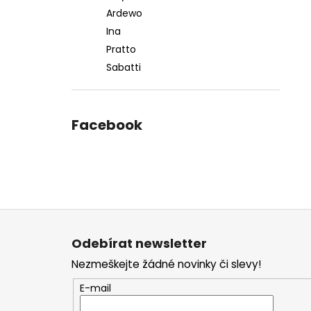
Ardewo
Ina
Pratto
Sabatti
Facebook
Z
á
Odebírat newsletter
p
Nezmeškejte žádné novinky či slevy!
a
t
E-mail
í